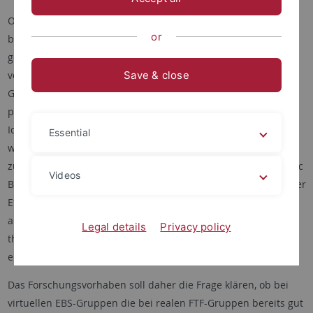
Obwohl die empirische Forschung zeigt, dass die Leistung
or
beim Brainstorming in Face-to-Face (FTF) Gruppen der
gemeinsamen Leistung von Individuen, die unabhängig
voneinander Ideen produzieren, deutlich unterlegen ist, wird
Save & close
Gruppenbrainstorming nach wie vor als Kreativitätstechnik
propagiert und praktiziert. Um eine ungestörte
Ideenproduktion ohne Verzicht auf die in Gruppen mögliche
Essential
wechselseitige Anregung zu ermöglichen wurden Programme
zum Brainstorming virtueller Gruppen in PC-Netzen (Electronic
Videos
Brainstorming; EBS) entwickelt. Die bisher zur Überprüfung der
Effektivität des EBS durchgeführten Untersuchungen werfen
allerdings aufgrund methodischer Mängel und geringer
Legal details
Privacy policy
theoretischer Anbindung mehr Fragen auf als sie Antworten
erbrachten.
Das Forschungsvorhaben soll daher die Frage klären, ob bei
virtuellen EBS-Gruppen die bei realen FTF-Gruppen bereits gut