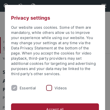
Skip
Skip
to
to
content
footer
Privacy settings
Our website uses cookies. Some of them are
mandatory, while others allow us to improve
your experience while using our website. You
Faculty of Science
may change your settings at any time via the
Social Cognition and Decision Sciences
Data Privacy Statement at the bottom of the
page. When you accept the cookies for video
playback, third-party providers may set
You are here:
Home
...
Computerbrainstorming
additional cookies for targeting and advertising
purposes and your data may be linked to the
Sozial- und Wirtschaftspsychologie
third party’s other services.
Abgeschlossene Projekte
Essential
Videos
Projekt "Computerbrainstorming"
Projektleiter:
Prof. Dr. Michael Diehl
Accept all