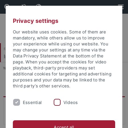
Skip
Skip
to
to
content
footer
Privacy settings
Our website uses cookies. Some of them are
mandatory, while others allow us to improve
your experience while using our website. You
Faculty of Humanities
may change your settings at any time via the
Institute of Ancient History
Data Privacy Statement at the bottom of the
page. When you accept the cookies for video
playback, third-party providers may set
You are here:
Home
...
Staff
additional cookies for targeting and advertising
purposes and your data may be linked to the
M. Schilling
third party’s other services.
Essential
Videos
Sprechstunde
nach Vereinbarung
Accept all