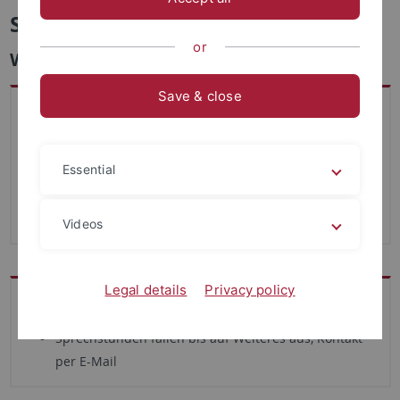
Sarah Bühler
or
Wissenschaftliche Mitarbeiterin
Save & close
Kontakt
Wilhelmstr. 36, Raum 503, 72074 Tübingen
Essential
07071 / 29 76077
sa.buehler
@uni-tuebingen.de
Videos
Legal details
Privacy policy
Sprechstunde
Sprechstunden fallen bis auf Weiteres aus, Kontakt
per E-Mail