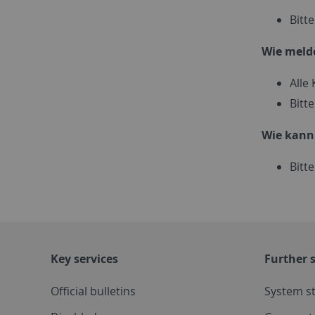
Bitt
Wie melde
Alle
Bitt
Wie kann
Bitt
Key services
Further s
Official bulletins
System s