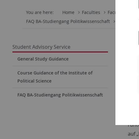
You are here:
Home
Faculties
Faculty of Eco
FAQ BA-Studiengang Politikwissenschaft
Studiensta
Studie
Student Advisory Service
Wo finde
General Study Guidance
In d
Course Guidance of the Institute of
Wint
Political Science
Bach
FAQ BA-Studiengang Politikwissenschaft
Sem
Gena
Vorl
runt
auf „