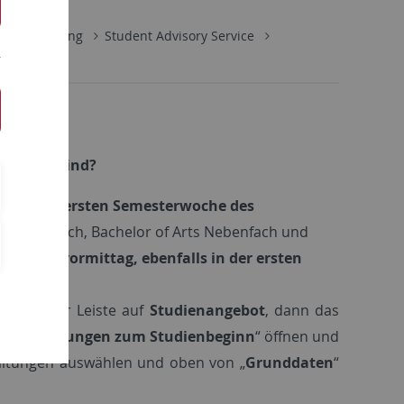
ses & Teaching
Student Advisory Service
nbeginn sind?
g in der ersten Semesterwoche des
ts Hauptfach, Bachelor of Arts Nebenfach und
Dienstagvormittag, ebenfalls in der ersten
oben in der Leiste auf
Studienangebot
, dann das
eranstaltungen zum Studienbeginn
“ öffnen und
taltungen auswählen und oben von „
Grunddaten
“