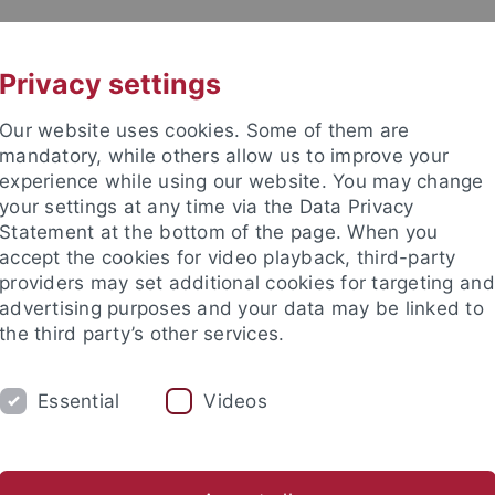
UNI A-Z
CONTACT
Privacy settings
Our website uses cookies. Some of them are
mandatory, while others allow us to improve your
experience while using our website. You may change
your settings at any time via the Data Privacy
Statement at the bottom of the page. When you
es
accept the cookies for video playback, third-party
ence
providers may set additional cookies for targeting and
advertising purposes and your data may be linked to
the third party’s other services.
Essential
Videos
ING
RESEARCH
INTERNATIONAL
ent Council