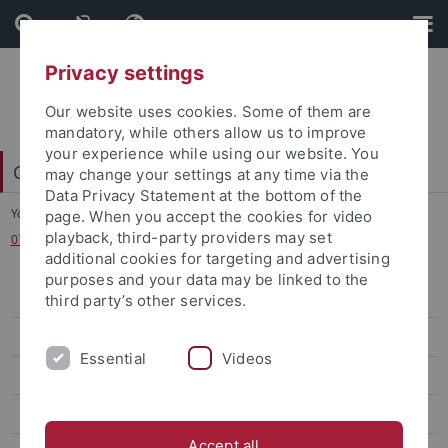
Skip
Skip
to
to
content
footer
Privacy settings
Our website uses cookies. Some of them are
mandatory, while others allow us to improve
your experience while using our website. You
China Centre Tübingen (CCT)
may change your settings at any time via the
Data Privacy Statement at the bottom of the
You are here:
Home
...
page. When you accept the cookies for video
playback, third-party providers may set
07.05.2019 China in der Weltwirtschaft– Gibt es eine neue Weltordnung?
additional cookies for targeting and advertising
purposes and your data may be linked to the
Peking Summer School 2019
third party’s other services.
Forum Chinesische Berufswelten
Essential
Videos
Chapter Germany 德国篇章
Ringvorlesung SoSe 2019
Accept all