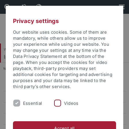
Skip
Skip
to
to
content
footer
Privacy settings
Our website uses cookies. Some of them are
mandatory, while others allow us to improve
your experience while using our website. You
Wirtschafts- und Sozialwissenschaftliche Fakultät
may change your settings at any time via the
Institut für Erziehungswissenschaft
Data Privacy Statement at the bottom of the
page. When you accept the cookies for video
playback, third-party providers may set
You are here:
Startseite
...
Zeugnis
additional cookies for targeting and advertising
purposes and your data may be linked to the
Anerkennung von Studienleistungen
third party’s other services.
Ansprechpartner*innen
Essential
Videos
Auslandssemester
B.A. Erziehungswissenschaft
Accept all