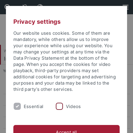
Skip
Skip
to
to
content
footer
Privacy settings
Our website uses cookies. Some of them are
mandatory, while others allow us to improve
your experience while using our website. You
Wirtschafts- und Sozialwissenschaftliche Fakultät
may change your settings at any time via the
Institut für Erziehungswissenschaft
Data Privacy Statement at the bottom of the
page. When you accept the cookies for video
playback, third-party providers may set
You are here:
Startseite
...
Berufliches Lehramt: M. Ed.
additional cookies for targeting and advertising
purposes and your data may be linked to the
Berufliches Lehramt: B. Ed.
third party’s other services.
Berufliches Lehramt: M. Ed.
Essential
Videos
FAQ M. Ed.
Berufliches Lehramt: Informationsveranstaltungen
Accept all