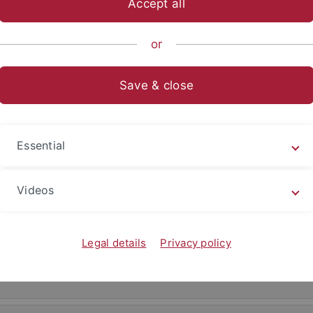
Accept all
ische Fakultät
...
Abteilungen
Neuere deutsche Literatur
or
räge
Save & close
Essential
Videos
Legal details
Privacy policy