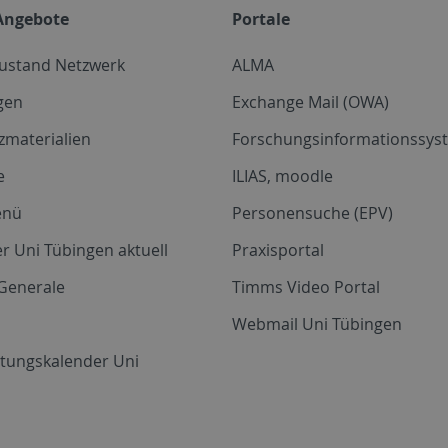
Angebote
Portale
zustand Netzwerk
ALMA
gen
Exchange Mail (OWA)
zmaterialien
Forschungsinformationssyst
e
ILIAS, moodle
enü
Personensuche (EPV)
r Uni Tübingen aktuell
Praxisportal
Generale
Timms Video Portal
Webmail Uni Tübingen
ltungskalender Uni