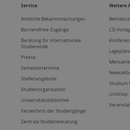
Service
Weitere 
Amtliche Bekanntmachungen
Betriebs
Barrierefreie Zugänge
CD-Vorla
Beratung für internationale
Konferen
Studierende
Lageplän
Presse
Mensam
Semestertermine
Newslette
Stellenangebote
Studium 
Studienorganisation
Unishop
Universitätsbibliothek
Veransta
Verzeichnis der Studiengänge
Zentrale Studienberatung