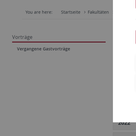
You are here:
Startseite
Fakultäten
Philosoph
Vort
Vorträge
Vergangene Gastvorträge
2026
2025
2024
2023
2022