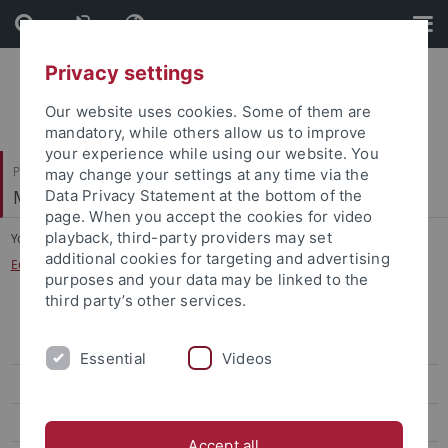
Skip
Skip
to
to
content
footer
Privacy settings
Our website uses cookies. Some of them are
mandatory, while others allow us to improve
your experience while using our website. You
Philosophische Fakultät
may change your settings at any time via the
Musikwissenschaftliches Institut
Data Privacy Statement at the bottom of the
page. When you accept the cookies for video
playback, third-party providers may set
You are here:
Startseite
...
additional cookies for targeting and advertising
Edition Manfred Barbarini Lupus (Stiftsbibliothek St. Gallen)
purposes and your data may be linked to the
third party’s other services.
Briefwechsel Alma Mahler – Walter Gropius 1910-1964
(Steegmann/Mielke)
Essential
Videos
Edition der Sequenzen Notkers (Stiftsbibliothek St. Gallen)
Edition Manfred Barbarini Lupus (Stiftsbibliothek St. Gallen)
Accept all