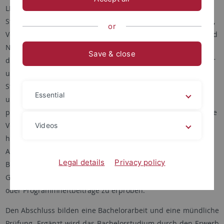
LP) oder Nebenfach (60 LP) studiert werden und umfasst drei
Studienjahre. Einführende Lehrveranstaltungen (Proseminare,
or
Vorlesungen und Übungen, fachspezifisch z. B. Musiklehre und
Notationskunde) führen in die Methodik und Fragestellungen
Save & close
des Faches ein und fördern die Ausbildung wissenschaftlicher
und berufsqualifizierender Fähigkeiten. Bereits ab
Studienbeginn dürfen darüber hinaus vertiefende Seminare
Essential
und Übungen zu speziellen Themen gewählt werden, so dass
parallel sogleich persönliche Interessen verfolgt werden. Diese
Veranstaltungen führen an forschungsaktuelle Diskussionen
Videos
heran und regen zur eigenen wissenschaftlichen
Auseinandersetzung mit individuellen Themenbereichen an.
Legal details
Privacy policy
Berufspraktische Übungen oder Seminare bieten die
Gelegenheit, alternative Textformen wie Werkeinführungen
oder Programmheftbeiträge zu erproben.
Den Abschluss bilden eine Bachelorarbeit und eine mündliche
Prüfung. Ergänzt wird das Bachelorstudium durch den Erwerb