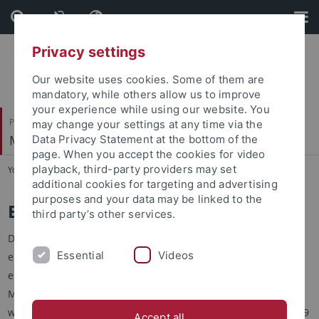
Skip
Skip
to
to
content
footer
Privacy settings
Our website uses cookies. Some of them are
mandatory, while others allow us to improve
your experience while using our website. You
Philosophische Fakultät
may change your settings at any time via the
Musikwissenschaftliches Institut
Data Privacy Statement at the bottom of the
page. When you accept the cookies for video
playback, third-party providers may set
You are here:
Startseite
...
Bachelor
additional cookies for targeting and advertising
purposes and your data may be linked to the
Bachelorstudiengang
third party’s other services.
Der Bachelorstudiengang Musikwissenschaft führt zu einem
Essential
Videos
ersten berufsqualifizierenden Abschluss, der bei
entsprechenden Leistungen in einem weiterführenden
Masterstudiengang und ggf. einer Promotion ausgeweitet
werden kann. Musikwissenschaft kann dabei als Hauptfach (99
Accept all