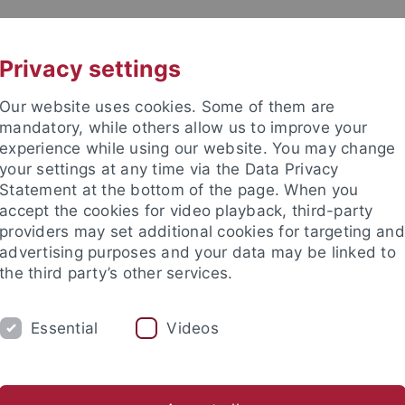
UNI A-Z
KONTAKT
Privacy settings
Our website uses cookies. Some of them are
mandatory, while others allow us to improve your
experience while using our website. You may change
your settings at any time via the Data Privacy
Statement at the bottom of the page. When you
accept the cookies for video playback, third-party
providers may set additional cookies for targeting and
advertising purposes and your data may be linked to
the third party’s other services.
HUNG
LEHRSTÜHLE UND PERSONEN
E
Essential
Videos
e Fakultät
Lehrstühle und Personen
Lehrstühle
Lehrstühle