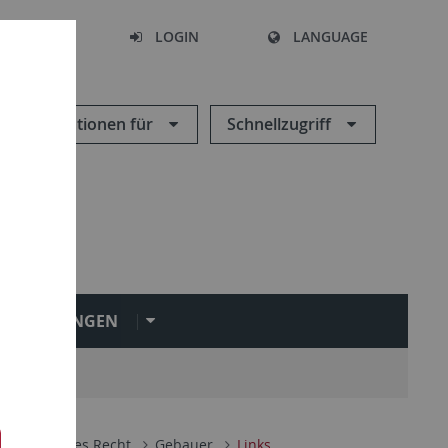
SEARCH
LOGIN
LANGUAGE
Informationen für
Schnellzugriff
INRICHTUNGEN
 Bürgerliches Recht
Gebauer
Links