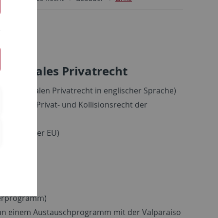
nationales Privatrecht
ernationalen Privatrecht in englischer Sprache)
wie zum Privat- und Kollisionsrecht der
chriften der EU)
n Rechts)
terprogramm)
 an einem Austauschprogramm mit der Valparaiso