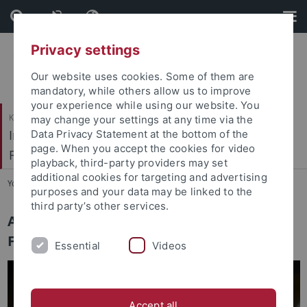
Skip
Skip
to
to
content
footer
Privacy settings
Our website uses cookies. Some of them are
mandatory, while others allow us to improve
your experience while using our website. You
Katholisch-Theologische Fakultät
may change your settings at any time via the
Institut für Ökumenische und Interreligiöse
Data Privacy Statement at the bottom of the
page. When you accept the cookies for video
Forschung
playback, third-party providers may set
additional cookies for targeting and advertising
You are here:
Startseite
...
Aktuelles
purposes and your data may be linked to the
third party’s other services.
Aktuelle Themen der Jüdisch-Islamischen
Forschungsstelle
Essential
Videos
Accept all