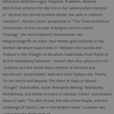
ethischen Anforderungen religiöser Praktiken. Noémie
Benchimol untersuchte den Eid in der rabbinischen Literatur
in "Beyond the sacred-profane divide: the oath in rabbinic
literature". Florian Lützen analysierte in "The Three Dialectical
Dimensions of the Concept of Religion (dīn) in Islamic
Theology" die verschiedenen Dimensionen des
Religionsbegriffs im Islam. Paul Fenton gab Einblicke in das
Denken Abraham Isaak Kooks in "Between the Sacred and
Profane in the Thought of Abraham Isaak Kook, Chief Rabbi of
British Mandatory Palestine". Hanoch Ben-Pazi setzte sich mit
"Judaism and the Moral Requirements of Atheism and
Secularism" auseinander, während Ufuk Topkara das Thema
"In the World and Beyond: The Place of Hope in Islamic
Thought" behandelte. Asher Biemanns Beitrag "Worldview,
Worldliness, and World-to-Come in Herman Cohen" und Khaled
Abou El Fadls "The Will of God, the Will of the People, and the
Challenge of Islamic Law in the Modern State" rundeten das
umfangreiche Programm ab.