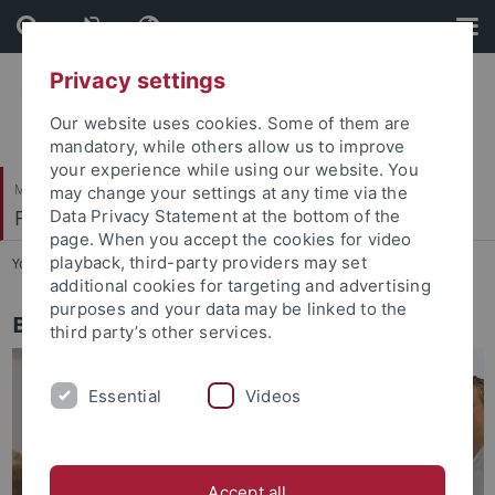
Skip
Skip
to
to
content
footer
Privacy settings
Our website uses cookies. Some of them are
mandatory, while others allow us to improve
your experience while using our website. You
Mathematisch-Naturwissenschaftliche Fakultät
may change your settings at any time via the
Fachbereich Biologie
Data Privacy Statement at the bottom of the
page. When you accept the cookies for video
playback, third-party providers may set
You are here:
Startseite
...
Studieninteressierte
additional cookies for targeting and advertising
purposes and your data may be linked to the
Biologiestudium in Tübingen
third party’s other services.
Essential
Videos
Accept all