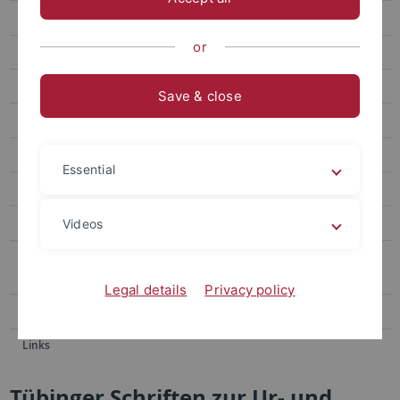
Abschlussarbeiten
or
Fördervereine
Publikationsreihen
Save & close
Forschungen zur Archäometrie und Altertumswissenschaft
Studia Troica
Essential
Tübinger Archäologische Taschenbücher
Tübinger Schriften zur Ur- und Frühgeschichtlichen Archäologie
Videos
Tübinger Texte: Materialien zur Ur- und Frühgeschichtlichen
Archäologie
Legal details
Privacy policy
Sammlung
Links
Tübinger Schriften zur Ur- und