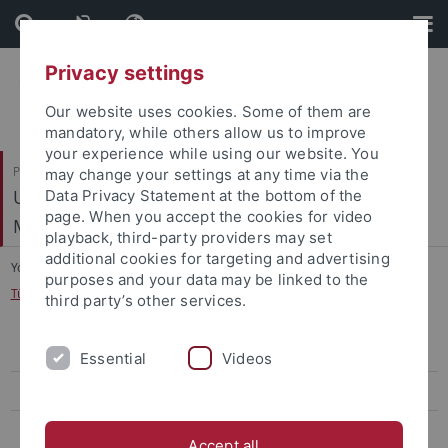
Skip
Skip
to
to
content
footer
Privacy settings
Our website uses cookies. Some of them are
mandatory, while others allow us to improve
your experience while using our website. You
Philosophische Fakultät
may change your settings at any time via the
Ur- und Frühgeschichte und Archäologie des
Data Privacy Statement at the bottom of the
page. When you accept the cookies for video
Mittelalters
playback, third-party providers may set
additional cookies for targeting and advertising
You are here:
Startseite
...
purposes and your data may be linked to the
Tübinger Schriften zur Ur- und Frühgeschichtlichen Archäologie
third party’s other services.
Mitarbeiter
Essential
Videos
Forschungsprojekte
Exkursionen
Accept all