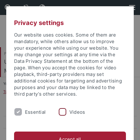
Skip
Skip
to
to
content
footer
Privacy settings
Our website uses cookies. Some of them are
mandatory, while others allow us to improve
your experience while using our website. You
Philosophische Fakultät
may change your settings at any time via the
Ur- und Frühgeschichte und Archäologie des
Data Privacy Statement at the bottom of the
page. When you accept the cookies for video
Mittelalters
playback, third-party providers may set
additional cookies for targeting and advertising
You are here:
Startseite
...
purposes and your data may be linked to the
Tübinger Forschungen zur Historischen Archäologie
third party’s other services.
Mitarbeiter
Essential
Videos
Forschungsprojekte
Abschlussarbeiten
Accept all