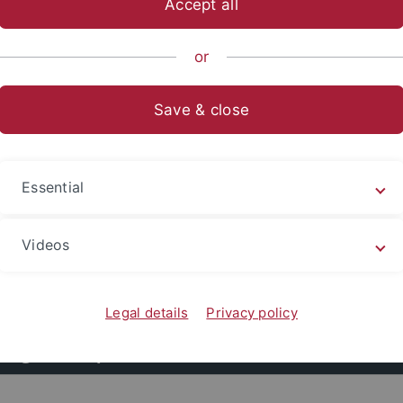
Accept all
ische Fakultät
...
Ur- und Frühgeschichte und Archäologie des
or
Save & close
, Arne, M.A.
e ist wissenschaftlicher Mitarbeiter und Doktorand und pr
Essential
alterlicher Keramik aus Nürnberg.
Videos
nschaftlicher Werdegang
kationen
Legal details
Privacy policy
hungsschwerpunkte