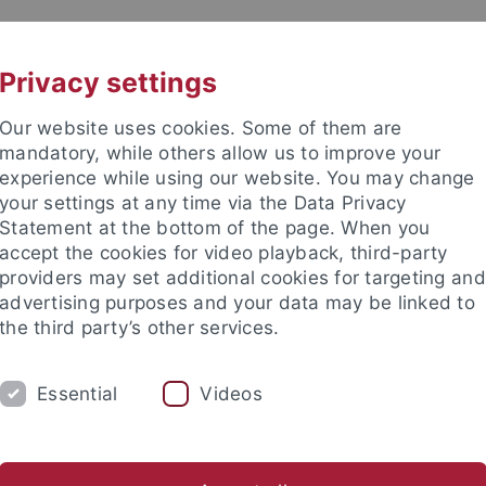
UNI A-Z
KONTAKT
Privacy settings
Our website uses cookies. Some of them are
mandatory, while others allow us to improve your
experience while using our website. You may change
your settings at any time via the Data Privacy
Statement at the bottom of the page. When you
accept the cookies for video playback, third-party
und Archäologie des Mittelalte
providers may set additional cookies for targeting and
advertising purposes and your data may be linked to
the third party’s other services.
Essential
Videos
UNGEN
AKTUELLES
ter
NWA
Archäometrie