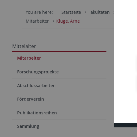
You are here:
Startseite
Fakultäten
Philosoph
Mitarbeiter
Kluge, Arne
Kluge
Mittelalter
Arne Klug
Mitarbeiter
zu mittel
Forschungsprojekte
Abschlussarbeiten
Wisse
Förderverein
Publi
Publikationsreihen
Forsc
Sammlung