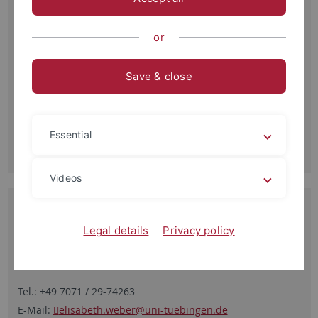
Tel.: +49 7071 / 29-72372
E-Mail:
deutsches.seminar.verw
@uni-tuebingen.de
und
or
birgit.feller
@uni-tuebingen.de
Öffnungszeiten:
Save & close
Montag bis Donnerstag von 09.00 - 16.00 Uhr
Freitag von 09.00 - 15.00 Uhr
Essential
Videos
Verwaltung / Finanzen
Legal details
Privacy policy
Elisabeth Weber-Pfizenmaier
Zimmer 350
Tel.: +49 7071 / 29-74263
E-Mail:
elisabeth.weber
@uni-tuebingen.de