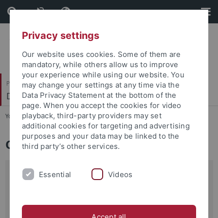
Skip
Skip
to
to
content
footer
Privacy settings
Our website uses cookies. Some of them are
mandatory, while others allow us to improve
your experience while using our website. You
Philosophische Fakultät
may change your settings at any time via the
Deutsches Seminar
Data Privacy Statement at the bottom of the
page. When you accept the cookies for video
playback, third-party providers may set
You are here:
Startseite
...
Organisation
additional cookies for targeting and advertising
purposes and your data may be linked to the
Organisation
third party’s other services.
Sekretariat / Verwaltung
Essential
Videos
Birgit Feller
Zimmer 349
Accept all