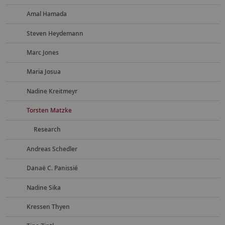
Amal Hamada
Steven Heydemann
Marc Jones
Maria Josua
Nadine Kreitmeyr
Torsten Matzke
Research
Andreas Schedler
Danaë C. Panissié
Nadine Sika
Kressen Thyen