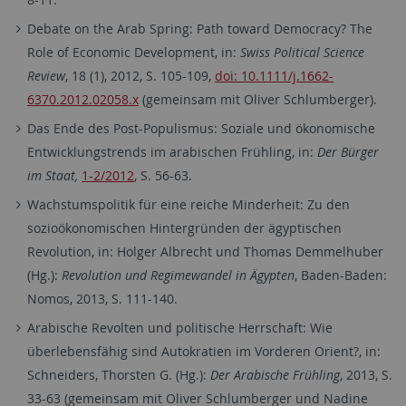
Debate on the Arab Spring: Path toward Democracy? The
Role of Economic Development, in:
Swiss Political Science
Review
, 18 (1), 2012, S. 105-109,
doi: 10.1111/j.1662-
6370.2012.02058.x
(gemeinsam mit Oliver Schlumberger).
Das Ende des Post-Populismus: Soziale und ökonomische
Entwicklungstrends im arabischen Frühling, in:
Der Bürger
im Staat
,
1-2/2012
, S. 56-63.
Wachstumspolitik für eine reiche Minderheit: Zu den
sozioökonomischen Hintergründen der ägyptischen
Revolution, in: Holger Albrecht und Thomas Demmelhuber
(Hg.):
Revolution und Regimewandel in Ägypten
, Baden-Baden:
Nomos, 2013, S. 111-140.
Arabische Revolten und politische Herrschaft: Wie
überlebensfähig sind Autokratien im Vorderen Orient?, in:
Schneiders, Thorsten G. (Hg.):
Der Arabische Frühling
, 2013, S.
33-63 (gemeinsam mit Oliver Schlumberger und Nadine