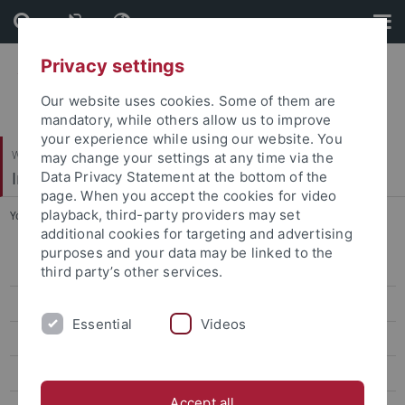
Skip
Skip
to
to
content
footer
Privacy settings
Our website uses cookies. Some of them are
mandatory, while others allow us to improve
your experience while using our website. You
Wirtschafts- und Sozialwissenschaftliche Fakultät
may change your settings at any time via the
Institut für Politikwissenschaft
Data Privacy Statement at the bottom of the
page. When you accept the cookies for video
playback, third-party providers may set
You are here:
Startseite
...
Torsten Matzke
additional cookies for targeting and advertising
purposes and your data may be linked to the
Projekte und Aktivitäten
third party’s other services.
Team
Essential
Videos
Oliver Schlumberger
Stephanie Wagner
Accept all