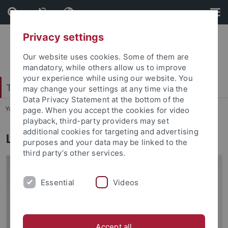
Skip
Skip
to
to
content
footer
Privacy settings
Our website uses cookies. Some of them are
mandatory, while others allow us to improve
your experience while using our website. You
Tübingen Center for Digital Education
may change your settings at any time via the
Data Privacy Statement at the bottom of the
You are here:
Startseite
...
Leitung
page. When you accept the cookies for video
playback, third-party providers may set
additional cookies for targeting and advertising
Leitung
purposes and your data may be linked to the
third party’s other services.
Essential
Videos
Accept all