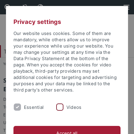
Skip
Skip
to
to
content
footer
Privacy settings
Our website uses cookies. Some of them are
mandatory, while others allow us to improve
your experience while using our website. You
Tübingen Center for Digital Education
may change your settings at any time via the
Data Privacy Statement at the bottom of the
You are here:
Startseite
...
Struktur
page. When you accept the cookies for video
playback, third-party providers may set
additional cookies for targeting and advertising
Struktur vom Tübingen Center for Digital
purposes and your data may be linked to the
Education (TüCeDE)
third party’s other services.
Durch die Gründung des
Tübingen Center for Digital
Essential
Videos
Education (TüCeDE) hat die
Universität Tübingen das
Thema digitale Bildung in den
Accept all