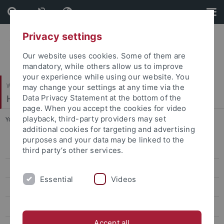
Skip
Skip
to
to
content
footer
Privacy settings
Our website uses cookies. Some of them are
mandatory, while others allow us to improve
your experience while using our website. You
Wirtschafts- und Sozialwissenschaftliche Fakultät
may change your settings at any time via the
Hector-Institut für Empirische Bildungsforschung
Data Privacy Statement at the bottom of the
page. When you accept the cookies for video
playback, third-party providers may set
You are here:
Startseite
...
Bachelor EBPP
additional cookies for targeting and advertising
purposes and your data may be linked to the
Bewerbung
third party’s other services.
Studieninhalte
Essential
Videos
Studienplan
Studieren im Ausland
Accept all