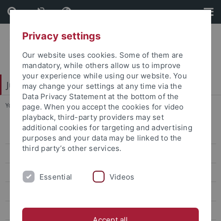
Skip
Skip
to
to
content
footer
Privacy settings
Our website uses cookies. Some of them are
mandatory, while others allow us to improve
your experience while using our website. You
Juristische Fakultät
may change your settings at any time via the
Data Privacy Statement at the bottom of the
You are here:
Startseite
...
Kriminologie I: Makrokriminologie
page. When you accept the cookies for video
playback, third-party providers may set
additional cookies for targeting and advertising
Lehrstühle Bürgerliches Recht
purposes and your data may be linked to the
third party’s other services.
Lehrstühle Öffentliches Recht
Lehrstühle Strafrecht
Essential
Videos
Eisele
Hecker
Accept all