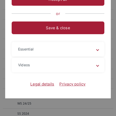
Heinrich
or
Kinzig
Aktuelles
Save & close
Lebenslauf
Forschung
Essential
MitarbeiterInnen
Lehrveranstaltungen
Videos
SS 2026
WS 25/26
Legal details
Privacy policy
SS 2025
WS 24/25
SS 2024