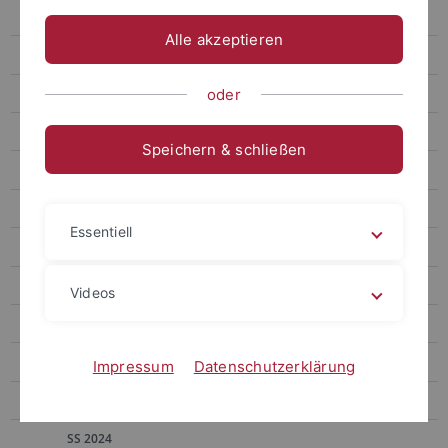
Heinrich
Alle akzeptieren
Kinzig
Aktuelles
oder
Lebenslauf
Speichern & schließen
Forschung
MitarbeiterInnen
Essentiell
Lehrveranstaltungen
SS 2026
Videos
WS 25/26
SS 2025
Impressum
Datenschutzerklärung
WS 24/25
SS 2024