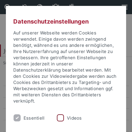
Direkt
Direkt
zum
zur
Inhalt
Fußleiste
Datenschutzeinstellungen
Auf unserer Webseite werden Cookies
verwendet. Einige davon werden zwingend
benötigt, während es uns andere ermöglichen,
Juristische Fakultät
Ihre Nutzererfahrung auf unserer Webseite zu
verbessern. Ihre getroffenen Einstellungen
Sie sind hier:
Startseite
...
Kriminologie I: Makrokriminologie
können jederzeit in unserer
Datenschutzerklärung bearbeitet werden. Mit
den Cookies zur Videowiedergabe werden auch
Lehrstühle Bürgerliches Recht
Cookies des Drittanbieters zu Targeting- und
Werbezwecken gesetzt und Informationen ggf.
Lehrstühle Öffentliches Recht
mit weiteren Diensten des Drittanbieters
verknüpft.
Lehrstühle Strafrecht
Eisele
Essentiell
Videos
Hecker