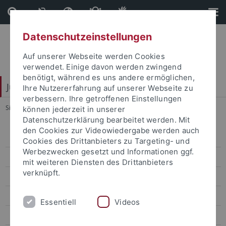
Direkt
Direkt
zum
zur
Inhalt
Fußleiste
Datenschutzeinstellungen
Auf unserer Webseite werden Cookies
verwendet. Einige davon werden zwingend
benötigt, während es uns andere ermöglichen,
Juristische Fakultät
Ihre Nutzererfahrung auf unserer Webseite zu
verbessern. Ihre getroffenen Einstellungen
Sie sind hier:
Startseite
...
Auslandsstudium in Aix-en-Provence
können jederzeit in unserer
Datenschutzerklärung bearbeitet werden. Mit
den Cookies zur Videowiedergabe werden auch
Legum Magister (LL.M.)
Cookies des Drittanbieters zu Targeting- und
Werbezwecken gesetzt und Informationen ggf.
ERASMUS
mit weiteren Diensten des Drittanbieters
verknüpft.
Auslandsstudium in Aix-en-Provence
Was Sie erwarten wird ...
Essentiell
Videos
Was Sie mitbringen sollten ...