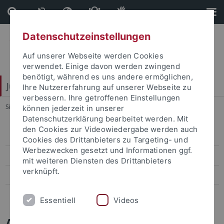
Direkt
Direkt
zum
zur
Inhalt
Fußleiste
Datenschutzeinstellungen
Auf unserer Webseite werden Cookies
verwendet. Einige davon werden zwingend
benötigt, während es uns andere ermöglichen,
Juristische Fakultät
Ihre Nutzererfahrung auf unserer Webseite zu
verbessern. Ihre getroffenen Einstellungen
Sie sind hier:
Startseite
...
Aktuelle Veranstaltungen
können jederzeit in unserer
Datenschutzerklärung bearbeitet werden. Mit
den Cookies zur Videowiedergabe werden auch
Aktuelle Veranstaltungen
Cookies des Drittanbieters zu Targeting- und
Werbezwecken gesetzt und Informationen ggf.
Jura Aktuell
mit weiteren Diensten des Drittanbieters
verknüpft.
Preisverleihungen
Mitgliederbereich
Essentiell
Videos
Aktuelle Veranstaltungen