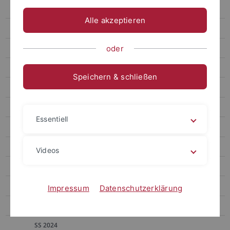
Heinrich
Alle akzeptieren
Kinzig
Aktuelles
oder
Lebenslauf
Speichern & schließen
Forschung
MitarbeiterInnen
Essentiell
Lehrveranstaltungen
SS 2026
Videos
WS 25/26
SS 2025
Impressum
Datenschutzerklärung
WS 24/25
SS 2024