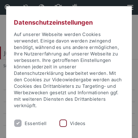
Direkt
Direkt
zum
zur
Inhalt
Fußleiste
Datenschutzeinstellungen
Auf unserer Webseite werden Cookies
verwendet. Einige davon werden zwingend
benötigt, während es uns andere ermöglichen,
Juristische Fakultät
Ihre Nutzererfahrung auf unserer Webseite zu
verbessern. Ihre getroffenen Einstellungen
Sie sind hier:
Startseite
...
SS 2026
können jederzeit in unserer
Datenschutzerklärung bearbeitet werden. Mit
den Cookies zur Videowiedergabe werden auch
Lehrstühle Bürgerliches Recht
Cookies des Drittanbieters zu Targeting- und
Werbezwecken gesetzt und Informationen ggf.
Lehrstühle Öffentliches Recht
mit weiteren Diensten des Drittanbieters
verknüpft.
Lehrstühle Strafrecht
Eisele
Essentiell
Videos
Hecker