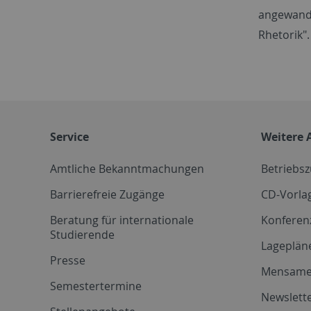
angewandt
Rhetorik".
Service
Weitere 
Amtliche Bekanntmachungen
Betriebs
Barrierefreie Zugänge
CD-Vorla
Beratung für internationale
Konferen
Studierende
Lageplän
Presse
Mensam
Semestertermine
Newslette