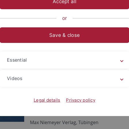
Accept all
ische Fakultät
...
Philosophie - Rhetorik - Medien
Seminar 
or
ikationen
Save & close
lphabet ist vollendet: Band 9 i
Historisches Wörterbuch der Rhetorik
Essential
Band 9: St-Z
hg. von Gert Ueding
Videos
Redaktion: Gregor Kalivoda, Franz-Hubert Ro
11/2009. 1638 Spalten.
ISBN: 978-3-484-68109-5
Legal details
Privacy policy
€ 149,95
Max Niemeyer Verlag, Tübingen