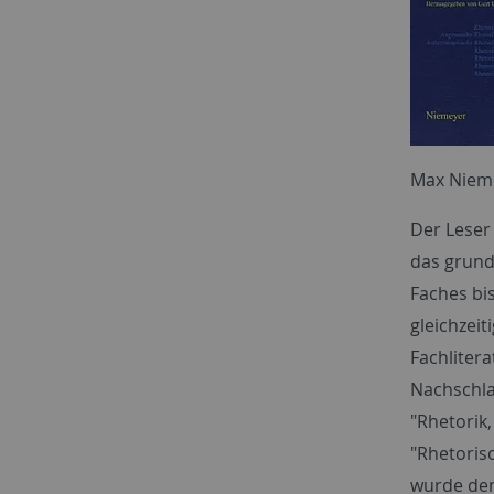
Max Nieme
Der Leser
das grund
Faches bi
gleichzeit
Fachliter
Nachschla
"Rhetorik
"Rhetoris
wurde dem