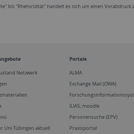
e" bis "Rhetorizität" handelt es sich um einen Vorabdruck
Angebote
Portale
zustand Netzwerk
ALMA
gen
Exchange Mail (OWA)
zmaterialien
Forschungsinformationssyst
e
ILIAS, moodle
enü
Personensuche (EPV)
r Uni Tübingen aktuell
Praxisportal