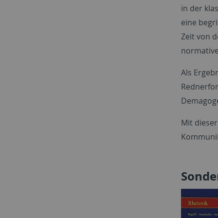
in der kla
eine begr
Zeit von 
normative
Als Ergebn
Rednerfor
Demagoge.
Mit dieser
Kommunik
Sonde