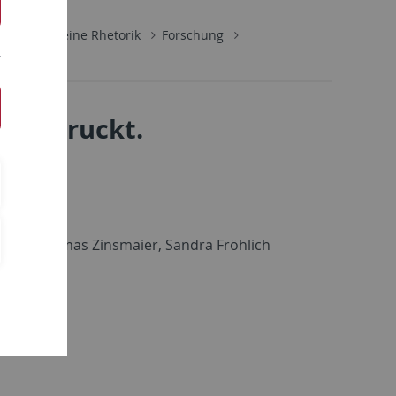
für Allgemeine Rhetorik
Forschung
st gedruckt.
bling, Thomas Zinsmaier, Sandra Fröhlich