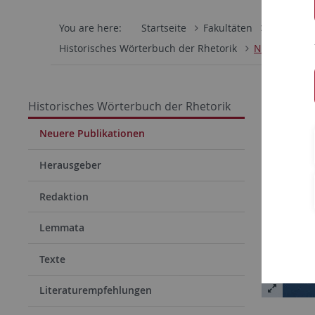
You are here:
Startseite
Fakultäten
Philosoph
Historisches Wörterbuch der Rhetorik
Neuere Publ
Das A
Historisches Wörterbuch der Rhetorik
Neuere Publikationen
Herausgeber
Redaktion
Lemmata
Texte
Literaturempfehlungen