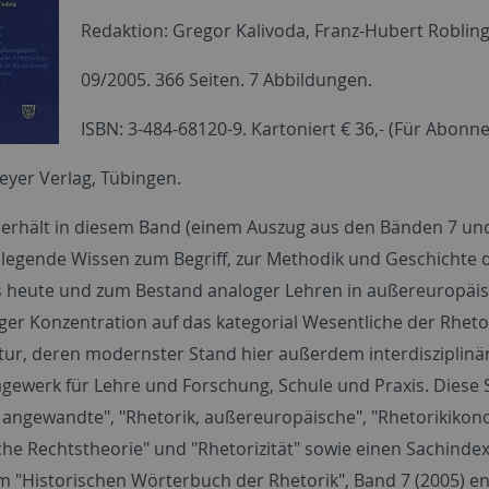
Redaktion: Gregor Kalivoda, Franz-Hubert Roblin
09/2005. 366 Seiten. 7 Abbildungen.
ISBN: 3-484-68120-9. Kartoniert € 36,- (Für Abonn
yer Verlag, Tübingen.
 erhält in diesem Band (einem Auszug aus den Bänden 7 und
legende Wissen zum Begriff, zur Methodik und Geschichte d
s heute und zum Bestand analoger Lehren in außereuropäisc
iger Konzentration auf das kategorial Wesentliche der Rheto
atur, deren modernster Stand hier außerdem interdisziplinär
gewerk für Lehre und Forschung, Schule und Praxis. Diese S
, angewandte", "Rhetorik, außereuropäische", "Rhetorikikon
che Rechtstheorie" und "Rhetorizität" sowie einen Sachindex
 "Historischen Wörterbuch der Rhetorik", Band 7 (2005) en