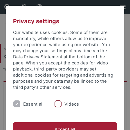
Skip
Skip
to
to
content
footer
Privacy settings
Our website uses cookies. Some of them are
mandatory, while others allow us to improve
your experience while using our website. You
Philosophische Fakultät
may change your settings at any time via the
Seminar für Allgemeine Rhetorik
Data Privacy Statement at the bottom of the
page. When you accept the cookies for video
playback, third-party providers may set
You are here:
Startseite
...
Forschung
additional cookies for targeting and advertising
purposes and your data may be linked to the
third party’s other services.
Forschung
Am Seminar für Allgemeine Rhetorik wird die Rhetorik in
Essential
Videos
ihrer ganzen historischen Tiefe und systematischen Breite
erforscht. Ein besonderer Fokus liegt dabei auf den
Schnittstellen insbesondere mit der Philosophie, der
Accept all