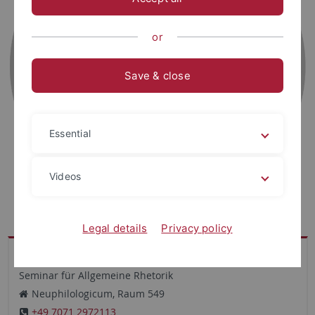
or
Save & close
Essential
Videos
Legal details
Privacy policy
Kontakt
Seminar für Allgemeine Rhetorik
Neuphilologicum, Raum 549
+49 7071 2972113