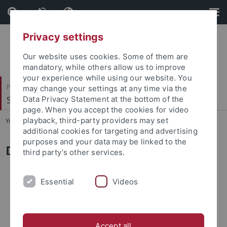
Skip
Skip
to
to
content
footer
Privacy settings
Our website uses cookies. Some of them are
mandatory, while others allow us to improve
your experience while using our website. You
Philosophische Fakultät
may change your settings at any time via the
Seminar für Allgemeine Rhetorik
Data Privacy Statement at the bottom of the
page. When you accept the cookies for video
playback, third-party providers may set
You are here:
Startseite
...
Fabian Erhardt
additional cookies for targeting and advertising
purposes and your data may be linked to the
Dr. Fabian Erhardt
third party’s other services.
Essential
Videos
Accept all