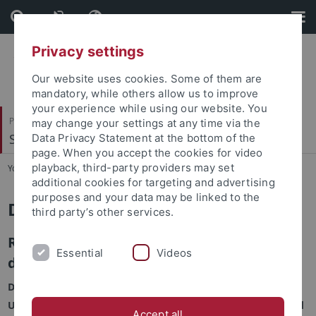
Skip
Skip
to
to
content
footer
Privacy settings
Our website uses cookies. Some of them are
mandatory, while others allow us to improve
your experience while using our website. You
Philosophische Fakultät
may change your settings at any time via the
Seminar für Allgemeine Rhetorik
Data Privacy Statement at the bottom of the
page. When you accept the cookies for video
playback, third-party providers may set
You are here:
Startseite
...
Rede 2015
additional cookies for targeting and advertising
purposes and your data may be linked to the
Die Rede des Jahres 2015
third party’s other services.
Rainald Goetz: Büchner-Preis-Rede sowie
Essential
Videos
die zugehörige Laudatio von Jürgen Kaube
Das Seminar für Allgemeine Rhetorik der Eberhard Karls
Universität Tübingen hat die Büchner-Preis-Rede von Rainald
Accept all