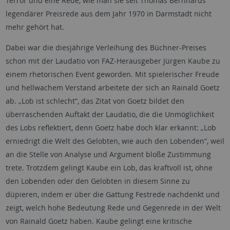
Terror und eine Rede, wie man sie seit Thomas Bernhards
legendärer Preisrede aus dem Jahr 1970 in Darmstadt nicht
mehr gehört hat.
Dabei war die diesjährige Verleihung des Büchner-Preises
schon mit der Laudatio von FAZ-Herausgeber Jürgen Kaube zu
einem rhetorischen Event geworden. Mit spielerischer Freude
und hellwachem Verstand arbeitete der sich an Rainald Goetz
ab. „Lob ist schlecht“, das Zitat von Goetz bildet den
überraschenden Auftakt der Laudatio, die die Unmöglichkeit
des Lobs reflektiert, denn Goetz habe doch klar erkannt: „Lob
erniedrigt die Welt des Gelobten, wie auch den Lobenden“, weil
an die Stelle von Analyse und Argument bloße Zustimmung
trete. Trotzdem gelingt Kaube ein Lob, das kraftvoll ist, ohne
den Lobenden oder den Gelobten in diesem Sinne zu
düpieren, indem er über die Gattung Festrede nachdenkt und
zeigt, welch hohe Bedeutung Rede und Gegenrede in der Welt
von Rainald Goetz haben. Kaube gelingt eine kritische