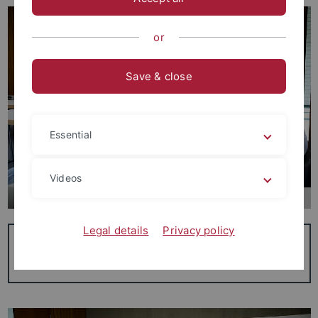
or
Save & close
Essential
Videos
Rund ums Studium
Legal details
Privacy policy
Alle, die vor dem Beginn des Masterstudiums stehen,
finden hier mehr Rund um das Rhetorik-Studium.