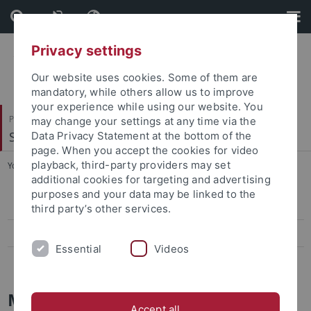
Skip
Skip
to
to
content
footer
Privacy settings
Our website uses cookies. Some of them are
mandatory, while others allow us to improve
your experience while using our website. You
Philosophische Fakultät
may change your settings at any time via the
Seminar für Allgemeine Rhetorik
Data Privacy Statement at the bottom of the
page. When you accept the cookies for video
playback, third-party providers may set
You are here:
Startseite
...
Master
additional cookies for targeting and advertising
purposes and your data may be linked to the
Rund ums Studium
third party’s other services.
Studienverlauf
Essential
Videos
FAQ zum Master
Master-Studium
Accept all