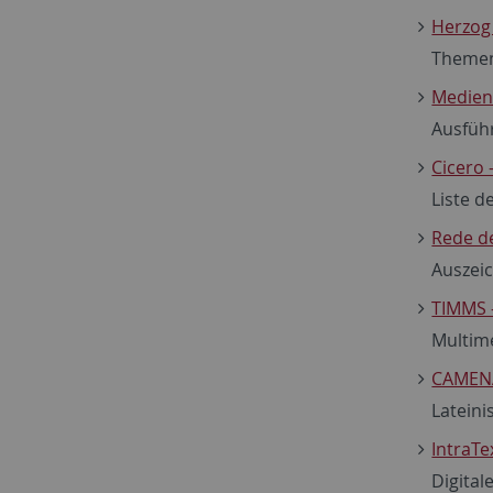
Herzog 
Themen
Medien/
Ausfüh
Cicero 
Liste d
Rede d
Auszei
TIMMS -
Multim
CAMEN
Lateini
IntraTe
Digital