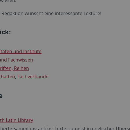
wiesen.
Redaktion wünscht eine interessante Lektüre!
ick:
sitäten und Institute
a und Fachwissen
hriften, Reihen
schaften, Fachverbände
e
th Latin Library
tierte Sammlung antiker Texte, zumeist in englischer Über