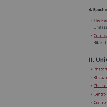
4. Epoch
The Per
Umfasse
Corpus
Biblioth
II. Un
Rhetor
Rhetori
Chair d
Centro 
Centre 