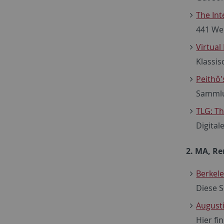
The Int
441 We
Virtual
Klassis
Peithô
Sammlu
TLG: T
Digital
2. MA, R
Berkel
Diese S
August
Hier fi