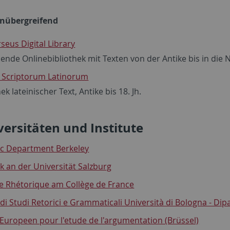
enübergreifend
seus Digital Library
nde Onlinebibliothek mit Texten von der Antike bis in die N
 Scriptorum Latinorum
ek lateinischer Text, Antike bis 18. Jh.
iversitäten und Institute
ic Department Berkeley
k an der Universität Salzburg
e Rhétorique am Collège de France
di Studi Retorici e Grammaticali Università di Bologna - Dip
Europeen pour l'etude de l'argumentation (Brüssel)