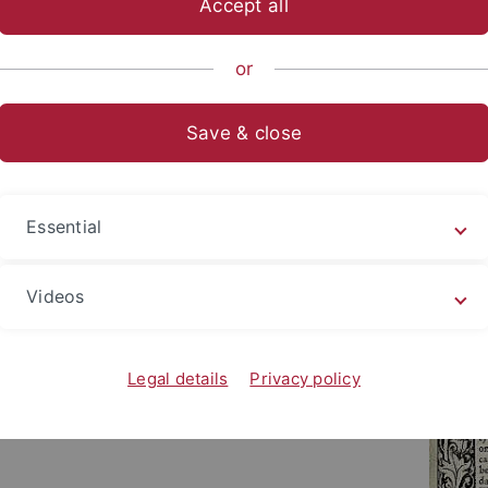
Accept all
ische Fakultät
...
Philosophie - Rhetorik - Medien
Seminar 
or
pfehlungen
Save & close
Essential
Videos
Legal details
Privacy policy