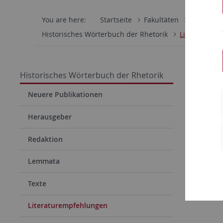
You are here:
Startseite
Fakultäten
Philosoph
Historisches Wörterbuch der Rhetorik
Literaturem
Historisches Wörterbuch der Rhetorik
Neuere Publikationen
Herausgeber
Redaktion
Lemmata
Texte
Literaturempfehlungen