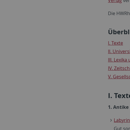
Verlag
ver
Die HWRh-
Überbl
I. Texte
II. Univer
III. Lexik
IV. Zeitsc
V. Gesell
I. Text
1. Antike
Labyrin
Gut sor