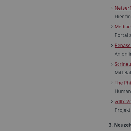
Netser
Hier fi
Mediae
Portal 
Renasc
An onli
Scrineu
Mittelal
The Ph
Humanis
vdlb: V
Projekt
3. Neuzei