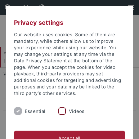
Skip
Skip
to
to
content
footer
Privacy settings
Our website uses cookies. Some of them are
mandatory, while others allow us to improve
your experience while using our website. You
Wirtschafts- und Sozialwissenschaftliche Fakultät
may change your settings at any time via the
Institut für Sportwissenschaft
Data Privacy Statement at the bottom of the
page. When you accept the cookies for video
playback, third-party providers may set
You are here:
Startseite
...
064_Nalbantis_ZYR
additional cookies for targeting and advertising
purposes and your data may be linked to the
Sportökonomik, Sportmanagement und Sportpublizistik
third party’s other services.
Team
Essential
Videos
Lehre
Forschung
Accept all