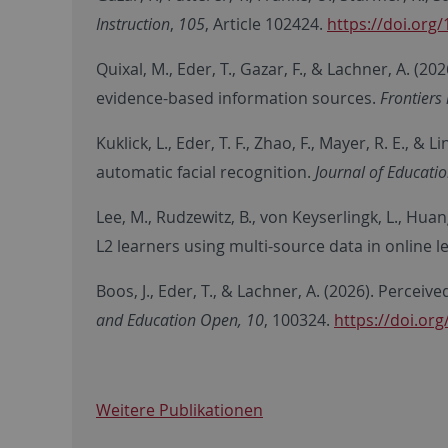
Instruction
,
105
, Article 102424.
https://doi.org/
Quixal, M., Eder, T., Gazar, F., & Lachner, A. (
evidence-based information sources.
Frontiers
Kuklick, L., Eder, T. F., Zhao, F., Mayer, R. E.
automatic facial recognition.
Journal of Educatio
Lee, M., Rudzewitz, B., von Keyserlingk, L., Huan
L2 learners using multi-source data in online l
Boos, J., Eder, T., & Lachner, A. (2026). Percei
and Education Open, 10
, 100324.
https://doi.or
Weitere Publikationen