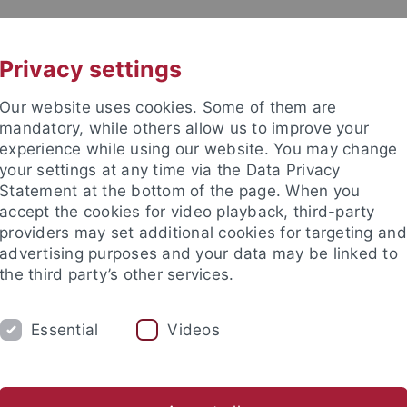
UNI A-Z
KONTAKT
Privacy settings
Our website uses cookies. Some of them are
mandatory, while others allow us to improve your
experience while using our website. You may change
your settings at any time via the Data Privacy
ital Education
Statement at the bottom of the page. When you
accept the cookies for video playback, third-party
providers may set additional cookies for targeting and
advertising purposes and your data may be linked to
the third party’s other services.
TRANSFER
STUDIUM
AKTUEL
Essential
Videos
Wissenschaftlicher Beirat
Beteiligte Institutionen
Recap 
nd Institute
Tübingen Center for Digital Education
TüCeDE