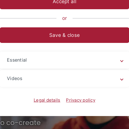
Accept all
or
al Education (TüCeDE)
Save & close
Essential
Videos
Legal details
Privacy policy