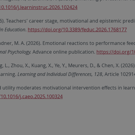
10.1016/j.learninstruc.2026.102424
2026). Teachers' career stage, motivational and epistemic pred
 in Education
.
https://doi.org/10.3389/feduc.2026.1768177
, & Lindner, M. A. (2026). Emotional reactions to performance 
nal Psychology.
Advance online publication.
https://doi.org/
g, L., Zhou, X., Kuang, X., Ye, Y., Meurers, D., & Chen, X. (20
earning.
Learning and Individual Differences, 128
, Article 10291
ved utility moderates motivational intervention effects in lea
g/10.1016/j.caeo.2025.100324