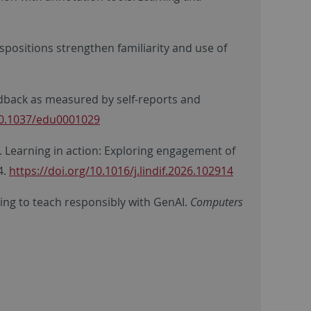
ispositions strengthen familiarity and use of
feedback as measured by self-reports and
10.1037/edu0001029
26). Learning in action: Exploring engagement of
4.
https://doi.org/10.1016/j.lindif.2026.102914
rning to teach responsibly with GenAI.
Computers