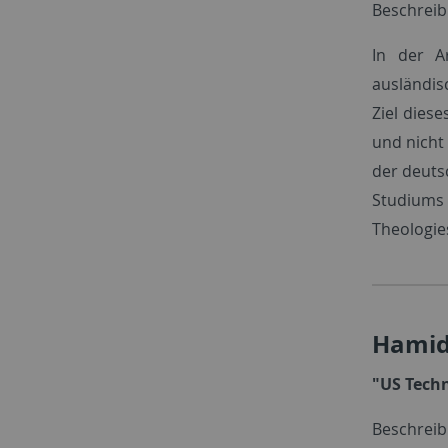
Beschreib
In der A
ausländis
Ziel dies
und nicht
der deuts
Studium
Theologie
Hamid
"US Techn
Beschrei