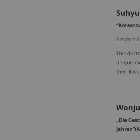
Suhyu
“Koreatow
Beschrei
This doct
unique ov
their live
Wonju
„Die Ges
Jahren“(A