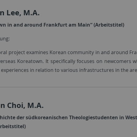
n Lee, M.A.
n in and around Frankfurt am Main“ (Arbeitstitel)
bung:
oral project examines Korean community in and around Fra
erseas Koreatown. It specifically focuses on newcomers 
d experiences in relation to various infrastructures in the are
n Choi, M.A.
chichte der südkoreanischen Theologiestudenten in Wes
rbeitstitel)