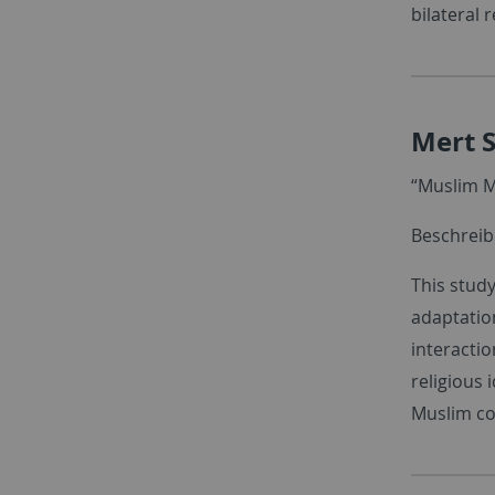
bilateral r
Mert 
“Muslim M
Beschreib
This stud
adaptation
interactio
religious 
Muslim co