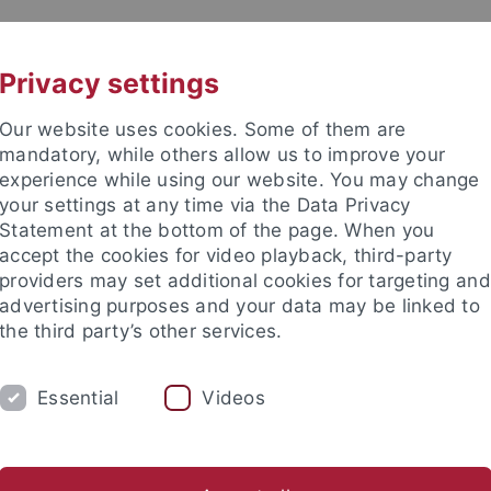
UNI A-Z
KONTAKT
Privacy settings
Our website uses cookies. Some of them are
mandatory, while others allow us to improve your
experience while using our website. You may change
your settings at any time via the Data Privacy
Statement at the bottom of the page. When you
accept the cookies for video playback, third-party
providers may set additional cookies for targeting and
advertising purposes and your data may be linked to
the third party’s other services.
Essential
Videos
M
STUDIUM
CKS
TUCKU
ichte
Asian German Studies
Transnational Gwangju
CI