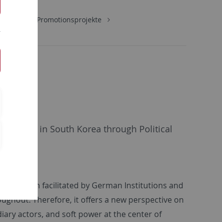
CKS
Promotionsprojekte
earning in South Korea through Political
t approach facilitated by German Institutions and
ghout. Therefore, it offers a new perspective on
ry actors, and soft power at the center of