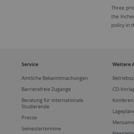
Three pri
the Inche
policy in 
Service
Weitere 
Amtliche Bekanntmachungen
Betriebs
Barrierefreie Zugänge
CD-Vorla
Beratung für internationale
Konferen
Studierende
Lageplän
Presse
Mensam
Semestertermine
Newslette