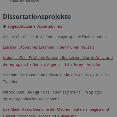
Franziska Wienand
Dissertationsprojekte
abgeschlossene Dissertationen
Colline Charli: L'ecriture fantasmagorique de l'hallucination
Lea Iser: Utopisches Erzählen in der Frühen Neuzeit
Isabel Janßen: Erzählen, Wissen, Übersetzen: Martin Opitz und
der europäische Roman. Argenis – Schäfferey – Arcadia
Yasemin Kis: Faust ohne Erlösung. Klingers Beitrag zur Faust-
Tradition
Patrick Koch: Die Figur des `buon segretaria´ im Spiegel
epistolographischer Konvenienz
Lisa Maier-Raab: Dämonie der Medien – Laterna magica und
Literatur zwischen Barock und Aufklärung