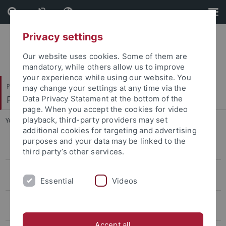
Skip
Skip
to
to
content
footer
Privacy settings
Our website uses cookies. Some of them are
mandatory, while others allow us to improve
your experience while using our website. You
Philosophische Fakultät
may change your settings at any time via the
Prof. Dr. Jörg Robert
Data Privacy Statement at the bottom of the
page. When you accept the cookies for video
playback, third-party providers may set
You are here:
Startseite
...
Dissertationsprojekte
additional cookies for targeting and advertising
purposes and your data may be linked to the
SFB 1391 Andere Ästhetik
third party’s other services.
VL17: Literaturwissenschaftliches Verfasserlexikon 17. Jahrhundert
Essential
Videos
(DFG)
DFG-Projekt Hybrid-Edition der deutschsprachigen Werke des Martin
Opitz
Accept all