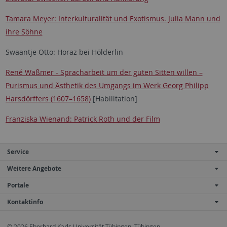
Tamara Meyer: Interkulturalität und Exotismus. Julia Mann und
ihre Söhne
Swaantje Otto: Horaz bei Hölderlin
René Waßmer - Spracharbeit um der guten Sitten willen –
Purismus und Ästhetik des Umgangs im Werk Georg Philipp
Harsdörffers (1607–1658)
[Habilitation]
Franziska Wienand: Patrick Roth und der Film
Service
Weitere Angebote
Portale
Kontaktinfo
© 2026 Eberhard Karls Universität Tübingen, Tübingen