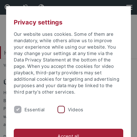
Skip
Skip
to
to
content
footer
Privacy settings
Our website uses cookies. Some of them are
mandatory, while others allow us to improve
your experience while using our website. You
Hochschulsport
may change your settings at any time via the
Data Privacy Statement at the bottom of the
You are here:
Startseite
...
Über uns
page. When you accept the cookies for video
playback, third-party providers may set
additional cookies for targeting and advertising
Über uns
purposes and your data may be linked to the
third party’s other services.
Hier stellen wir euch vor, wer alles hinter dem SGM
BeTa
Balance
steckt und wie viele unterschiedliche
Personengruppen sich daran beteiligen. Gemeinsam können
Essential
Videos
wir das Thema Studierendengesundheit allumfassend
angehen!
Accept all
Das Studentische Gesundheitsmanagement
BeTaBalance,
ein