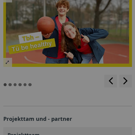
backwar
s
f
Projekttam und - partner