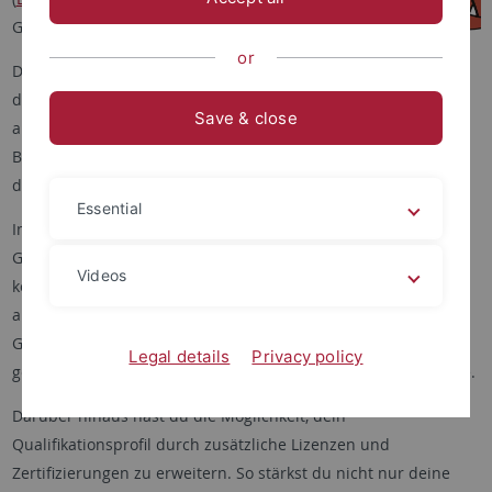
Gesundheitskompetenz an.
or
Du möchtest dich intensiv mit
dem Thema Gesundheit
Save & close
auseinandersetzen und wertvolle Kompetenzen für Studium,
Beruf und Alltag erwerben? Dann ist dieses Zertifikat genau
das Richtige für dich.
Essential
Im Zertifikatsprogramm verbindest du wissenschaftliche
Grundlagen mit praxisnahen Erfahrungen. Du setzt dich mit
Videos
körperlicher, psychischer und sozialer Gesundheit
auseinander, reflektierst gesellschaftliche sowie globale
Gesundheitsthemen und entwickelst Kompetenzen, um
Legal details
Privacy policy
gesundheitsfördernd zu handeln – für dich selbst und andere.
Darüber hinaus hast du die Möglichkeit, dein
Qualifikationsprofil durch zusätzliche Lizenzen und
Zertifizierungen zu erweitern. So stärkst du nicht nur deine