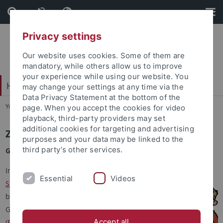
Skip
Skip
to
to
content
footer
Privacy settings
Our website uses cookies. Some of them are
mandatory, while others allow us to improve
your experience while using our website. You
Hochschulsport
may change your settings at any time via the
Data Privacy Statement at the bottom of the
You are here:
Startseite
...
Zertifikat Gesundheitskompetenz
page. When you accept the cookies for video
playback, third-party providers may set
additional cookies for targeting and advertising
Zertifikat Gesundheitskompetenz
purposes and your data may be linked to the
third party’s other services.
Gesundheit verstehen, fördern und nachhaltig gestalten.
Im Rahmen der
überfachlichen
Essential
Videos
Schlüsselqualifikation
(TCP)
bietet das Studentische
Gesundheitsmangement
Accept all
(
BeTaBalance
) das Zertifikat