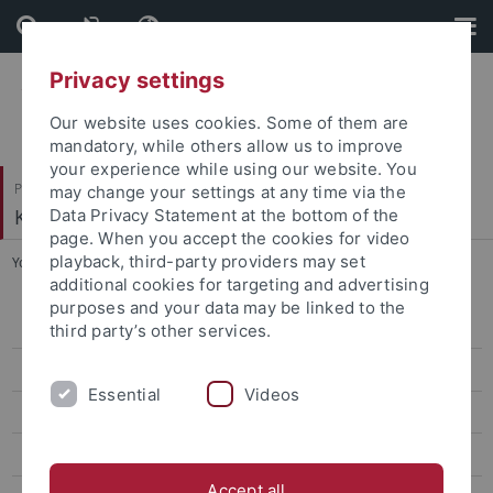
Skip
Skip
to
to
content
footer
Privacy settings
Our website uses cookies. Some of them are
mandatory, while others allow us to improve
your experience while using our website. You
Philosophische Fakultät
may change your settings at any time via the
Koreanistik
Data Privacy Statement at the bottom of the
page. When you accept the cookies for video
playback, third-party providers may set
You are here:
Startseite
...
Sejong WS 2017/2018
additional cookies for targeting and advertising
purposes and your data may be linked to the
Sejong WiSe 2025/26
third party’s other services.
Sejong SoSe 2025
Essential
Videos
Sejong WiSe 2024/2025
Sejong SoSe 2024
Accept all