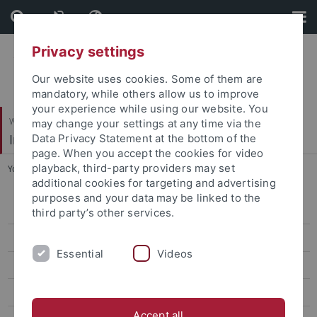
Skip
Skip
to
to
content
footer
Privacy settings
Our website uses cookies. Some of them are
mandatory, while others allow us to improve
your experience while using our website. You
Wirtschafts- und Sozialwissenschaftliche Fakultät
may change your settings at any time via the
Institut für Politikwissenschaft
Data Privacy Statement at the bottom of the
page. When you accept the cookies for video
playback, third-party providers may set
You are here:
Startseite
...
Thematische Ausrichtung
additional cookies for targeting and advertising
purposes and your data may be linked to the
Zur Person von apl. Professor Dr. Dr. Jörg Tremmel
third party’s other services.
Thematische Ausrichtung
Essential
Videos
Forschungsprojekte
Vorträge
Accept all