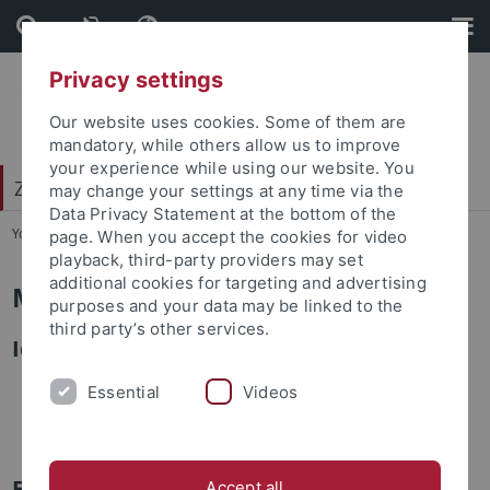
Skip
Skip
to
to
content
footer
Privacy settings
Our website uses cookies. Some of them are
mandatory, while others allow us to improve
your experience while using our website. You
Zentrum für Datenverarbeitung (ZDV)
may change your settings at any time via the
Data Privacy Statement at the bottom of the
You are here:
Startseite
...
Mitarbeiter
page. When you accept the cookies for video
playback, third-party providers may set
additional cookies for targeting and advertising
Mitarbeiter
purposes and your data may be linked to the
third party’s other services.
Identitätsmanagement
Wie komme ich zu einer
Login-ID
?
Essential
Videos
Ich möchte mein
Passwort ändern
Ich habe mein
Passwort vergessen
E-Mail
Accept all