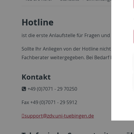
Hotline
ist die erste Anlaufstelle für Fragen und Problem
Sollte Ihr Anliegen von der Hotline nicht sofort
Fachberater weitergegeben. Bei Bedarf kann auch
Kontakt
+49 (0)7071 - 29 70250
Fax +49 (0)7071 - 29 5912
support
@zdv.uni-tuebingen.de