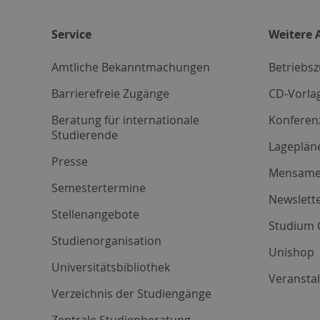
Service
Weitere 
Amtliche Bekanntmachungen
Betriebs
Barrierefreie Zugänge
CD-Vorla
Beratung für internationale
Konferen
Studierende
Lageplän
Presse
Mensam
Semestertermine
Newslette
Stellenangebote
Studium 
Studienorganisation
Unishop
Universitätsbibliothek
Veransta
Verzeichnis der Studiengänge
Zentrale Studienberatung