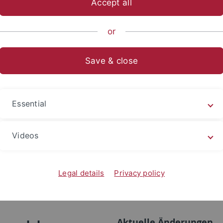
Accept all
or
e zu den Dienstleistungen des ZDVs.
Save & close
 gelöst werden können, wird das Problem an den zuständigen
 ein Termin mit einem Fachberater vermittelt werden.
Essential
Videos
Legal details
Privacy policy
Aktuelle Änderungen