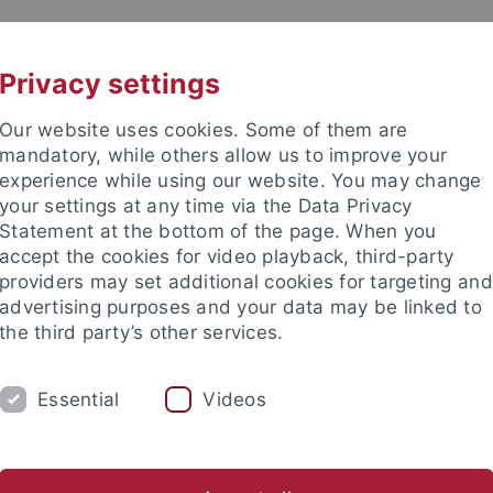
UNI A-Z
KONTAKT
Privacy settings
Our website uses cookies. Some of them are
mandatory, while others allow us to improve your
experience while using our website. You may change
your settings at any time via the Data Privacy
beitung (ZDV)
Statement at the bottom of the page. When you
accept the cookies for video playback, third-party
providers may set additional cookies for targeting and
advertising purposes and your data may be linked to
the third party’s other services.
ENSTLEISTUNGEN
SUPPORT
DAS ZDV
Essential
Videos
cherheit
Weitere Beratung
um für Datenverarbeitung
Support
Hotline