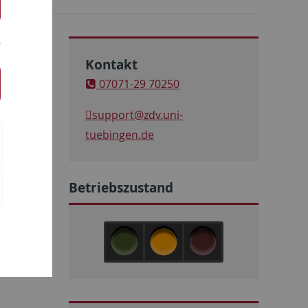
Kontakt
07071-29 70250
support
@zdv.uni-
tuebingen.de
Betriebszustand