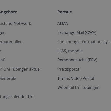
Angebote
Portale
zustand Netzwerk
ALMA
gen
Exchange Mail (OWA)
zmaterialien
Forschungsinformationssyst
e
ILIAS, moodle
enü
Personensuche (EPV)
r Uni Tübingen aktuell
Praxisportal
Generale
Timms Video Portal
Webmail Uni Tübingen
ltungskalender Uni