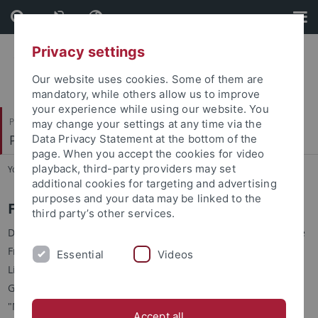
Skip
Skip
to
to
content
footer
Privacy settings
Our website uses cookies. Some of them are
mandatory, while others allow us to improve
your experience while using our website. You
Philosophische Fakultät
may change your settings at any time via the
Prof. Dr. Carolin Führer
Data Privacy Statement at the bottom of the
page. When you accept the cookies for video
playback, third-party providers may set
You are here:
Startseite
...
Nachwuchsförderung
additional cookies for targeting and advertising
purposes and your data may be linked to the
Forschungskolloquium
third party’s other services.
Das Kolloquium versteht sich als Diskussionsraum für aktuelle
Fragen und Entwicklungen im Bereich der germanistischen
Essential
Videos
Literatur- und Mediendidaktik sowie der deutschsprachigen
Gegenwartskultur. Neben Vorträgen, Datensitzungen und
"Methodengesprächen" von Mitarbeiter*innen des Lehrstuhls
Accept all