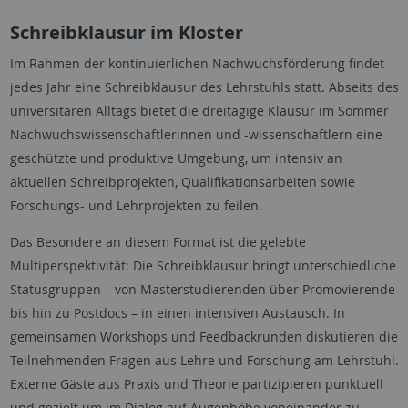
Schreibklausur im Kloster
Im Rahmen der kontinuierlichen Nachwuchsförderung findet
jedes Jahr eine Schreibklausur des Lehrstuhls statt. Abseits des
universitären Alltags bietet die dreitägige Klausur im Sommer
Nachwuchswissenschaftlerinnen und -wissenschaftlern eine
geschützte und produktive Umgebung, um intensiv an
aktuellen Schreibprojekten, Qualifikationsarbeiten sowie
Forschungs- und Lehrprojekten zu feilen.
Das Besondere an diesem Format ist die gelebte
Multiperspektivität: Die Schreibklausur bringt unterschiedliche
Statusgruppen – von Masterstudierenden über Promovierende
bis hin zu Postdocs – in einen intensiven Austausch. In
gemeinsamen Workshops und Feedbackrunden diskutieren die
Teilnehmenden Fragen aus Lehre und Forschung am Lehrstuhl.
Externe Gäste aus Praxis und Theorie partizipieren punktuell
und gezielt um im Dialog auf Augenhöhe voneinander zu