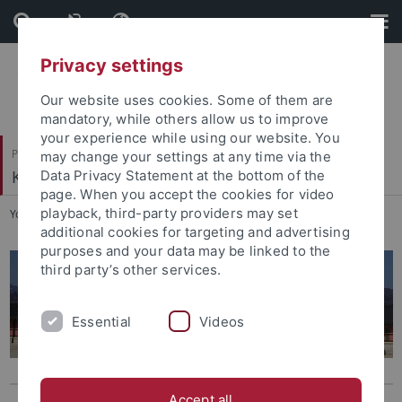
Skip
Skip
to
to
content
footer
Privacy settings
Our website uses cookies. Some of them are
mandatory, while others allow us to improve
your experience while using our website. You
Philosophische Fakultät
may change your settings at any time via the
Koreanistik
Data Privacy Statement at the bottom of the
page. When you accept the cookies for video
playback, third-party providers may set
You are here:
Startseite
...
Aktuelles SoSe 2026
additional cookies for targeting and advertising
purposes and your data may be linked to the
third party’s other services.
Essential
Videos
Accept all