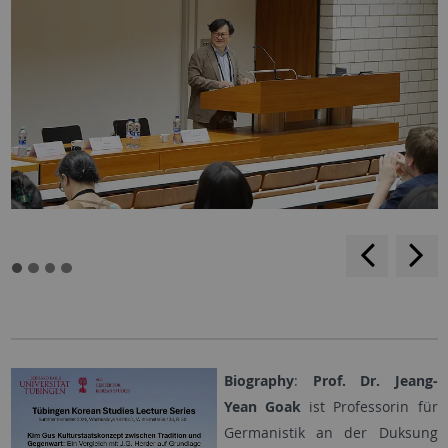
backwar
s
f
Biography
:
Prof. Dr. Jeang-
Yean Goak
ist Professorin für
Germanistik an der Duksung