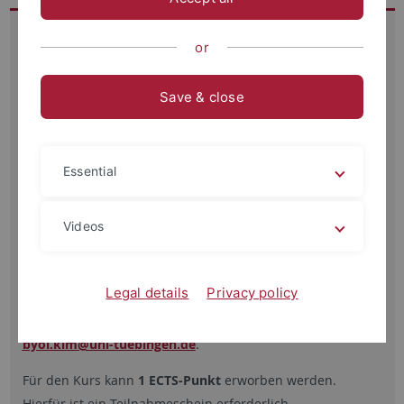
TOPIK-II-Vorbereitungskurs
or
Der Kurs richtet sich an alle, die sich auf die TOPIK-II-
Prüfung im Oktober 2026 oder im Jahr 2027 vorbereiten
Save & close
möchten. Der Schwerpunkt liegt auf dem Schreiben.
Empfohlen werden Koreanischkenntnisse ab TOPIK-Stufe 4
(4
급
); ein offizieller Nachweis ist nicht erforderlich.
Essential
Termin:
28. September–2. Oktober 2026, täglich 10:00–
13:00 Uhr
Videos
Ort:
Koreanistik, Raum 62
Anmeldeschluss:
20. September 2026
Legal details
Privacy policy
Die Anmeldung erfolgt über Alma. Falls dies nicht möglich
ist, melden Sie sich bitte per E-Mail an
han-
byol.kim
@uni-tuebingen.de
.
Für den Kurs kann
1 ECTS-Punkt
erworben werden.
Hierfür ist ein Teilnahmeschein erforderlich.