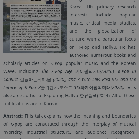
Korea. His primary research
interests include popular
music, critical media studies,
and the globalization of
culture, with a particular focus
on K-Pop and Hallyu. He has
authored numerous books and
scholarly articles on K-Pop, popular music, and the Korean
Wave, including
The K-Pop Age
케이팝의시대
(2016), К-Pop in
Conflict
갈등하는케이
,
팝
(2020), and Z With Luv: Post-BTS and the
Future of K-Pop Z
를위한시
:
포스트
-BTS
와케이팝의미래
(2023).
He is
also a co-author of Exploring Hallyu 한류탐색(2024). All of these
publications are in Korean.
Abstract
: This talk explains how the meaning and boundaries
of K-pop are constituted through the interplay of musical
hybridity, industrial structure, and audience recognition.