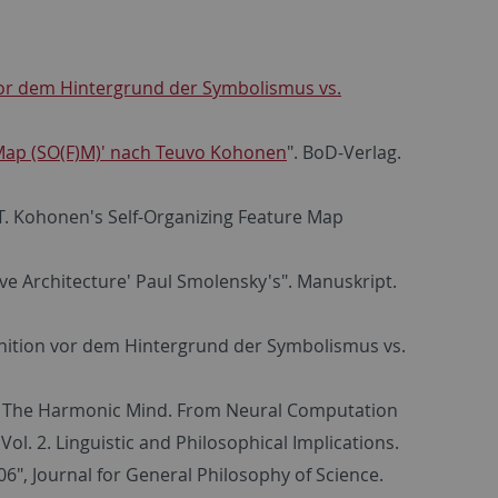
or dem Hintergrund der Symbolismus vs.
) Map (SO(F)M)' nach Teuvo Kohonen
". BoD-Verlag.
 T. Kohonen's Self-Organizing Feature Map
ive Architecture' Paul Smolensky's". Manuskript.
gnition vor dem Hintergrund der Symbolismus vs.
: The Harmonic Mind. From Neural Computation
ol. 2. Linguistic and Philosophical Implications.
", Journal for General Philosophy of Science.