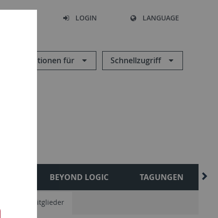
SEARCH
LOGIN
LANGUAGE
Informationen für
Schnellzugriff
ESES
BEYOND LOGIC
TAGUNGEN
sonstige Mitglieder