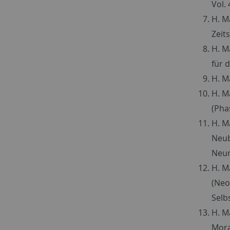
Vol. 
H. M
Zeit
H. M
für d
H. M
H. M
(Pha
H. M
Neub
Neum
H. M
(Neo
Selb
H. M
Mora