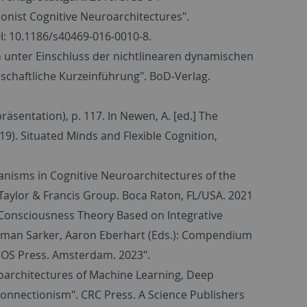
onist Cognitive Neuroarchitectures".
OI: 10.1186/s40469-016-0010-8.
 unter Einschluss der nichtlinearen dynamischen
chaftliche Kurzeinführung". BoD-Verlag.
äsentation), p. 117. In Newen, A. [ed.] The
9). Situated Minds and Flexible Cognition,
anisms in Cognitive Neuroarchitectures of the
Taylor & Francis Group. Boca Raton, FL/USA. 2021
 Consciousness Theory Based on Integrative
zaman Sarker, Aaron Eberhart (Eds.): Compendium
. IOS Press. Amsterdam. 2023".
roarchitectures of Machine Learning, Deep
Connectionism". CRC Press. A Science Publishers