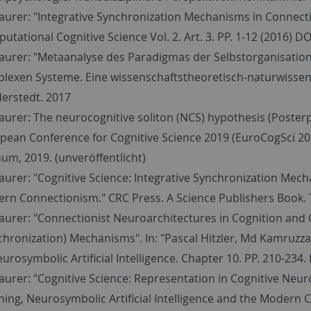
aurer: "Integrative Synchronization Mechanisms in Connecti
utational Cognitive Science Vol. 2. Art. 3. PP. 1-12 (2016) D
aurer: "Metaanalyse des Paradigmas der Selbstorganisation
lexen Systeme. Eine wissenschaftstheoretisch-naturwissens
erstedt. 2017
aurer: The neurocognitive soliton (NCS) hypothesis (Posterpr
pean Conference for Cognitive Science 2019 (EuroCogSci 201
um, 2019. (unveröffentlicht)
aurer: "Cognitive Science: Integrative Synchronization Mech
rn Connectionism." CRC Press. A Science Publishers Book. 
aurer: "Connectionist Neuroarchitectures in Cognition and
chronization) Mechanisms". In: "Pascal Hitzler, Md Kamruz
eurosymbolic Artificial Intelligence. Chapter 10. PP. 210-234
aurer: "Cognitive Science: Representation in Cognitive Neu
ning, Neurosymbolic Artificial Intelligence and the Modern 