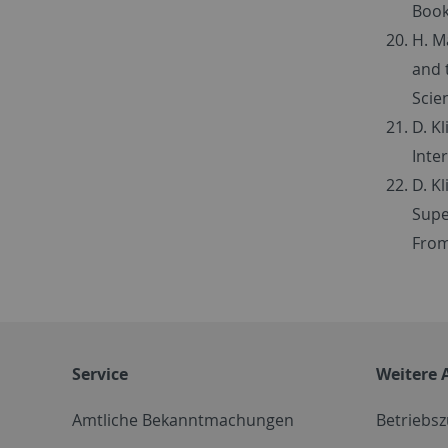
Book
H. M
and 
Scie
D. K
Inte
D. K
Supe
From
Service
Weitere 
Amtliche Bekanntmachungen
Betriebs