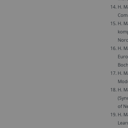
H. M
Comp
H. M
komp
Nord
H. M
Euro
Boch
H. M
Mode
H. M
(Syn
of N
H. M
Lear