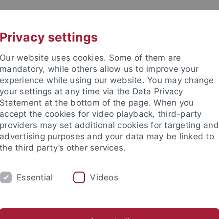
UNI A-Z
KONTAKT
Privacy settings
Our website uses cookies. Some of them are
mandatory, while others allow us to improve your
experience while using our website. You may change
your settings at any time via the Data Privacy
Statement at the bottom of the page. When you
akultät
accept the cookies for video playback, third-party
e
providers may set additional cookies for targeting and
advertising purposes and your data may be linked to
the third party’s other services.
Essential
Videos
OBERSEMINAR
DIFOS
HYPOTH
D Dr. Thomas Piecha
PD Dr. Luca Tranchini
Ehemalige und 