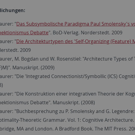
lichungen:
aurer: "
Das Subsymbolische Paradigma Paul Smolensky's v
ektionismus Debatte
". BoD-Verlag. Norderstedt. 2009
aurer: "
Die Architekturtypen des 'Self-Organizing (Feature
erstedt. 2009
aurer, M. Bogdan und W. Rosenstiel: "Architecture Types of
F)M)". Manuskript. (2009)
aurer: "Die 'Integrated Connectionist/Symbollic (ICS) Cognit
8)
aurer: "Die Konstruktion einer integrativen Theorie der Ko
ektionismus Debatte". Manuskript. (2008)
aurer: "Buchbesprechung zu P. Smolensky and G. Legendre
ptimality-Theoretic Grammar. Vol. 1: Cognitive Architecture. V
ridge, MA and London. A Bradford Book. The MIT Press. 2006