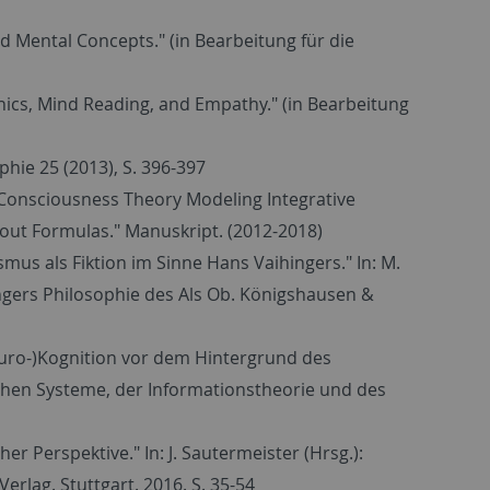
d Mental Concepts." (in Bearbeitung für die
thics, Mind Reading, and Empathy." (in Bearbeitung
hie 25 (2013), S. 396-397
 Consciousness Theory Modeling Integrative
out Formulas." Manuskript. (2012-2018)
us als Fiktion im Sinne Hans Vaihingers." In: M.
ingers Philosophie des Als Ob. Königshausen &
euro-)Kognition vor dem Hintergrund des
chen Systeme, der Informationstheorie und des
er Perspektive." In: J. Sautermeister (Hrsg.):
rlag. Stuttgart. 2016. S. 35-54