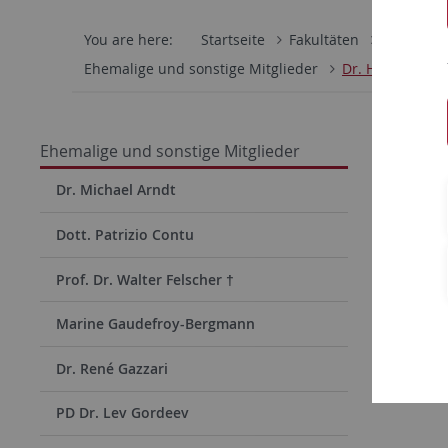
You are here:
Startseite
Fakultäten
Mathemati
Ehemalige und sonstige Mitglieder
Dr. Harald Mau
Dr. 
Ehemalige und sonstige Mitglieder
Dr. Michael Arndt
Email:
Dott. Patrizio Contu
Prof. Dr. Walter Felscher †
Marine Gaudefroy-Bergmann
Dr. René Gazzari
PD Dr. Lev Gordeev