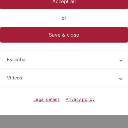
Accept all
sch-Naturwissenschaftliche Fakultät
Fachbereiche
Informat
or
rer
Save & close
Harald Maurer
Harald.Maurer@uni-tuebingen.de
Essential
Videos
Legal details
Privacy policy