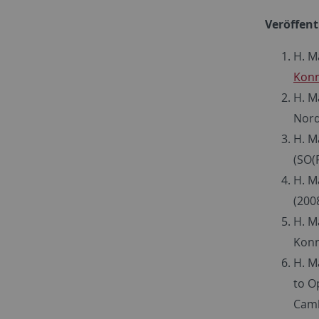
Veröffent
H. M
Konn
H. M
Nord
H. M
(SO(
H. M
(200
H. M
Konn
H. M
to O
Camb