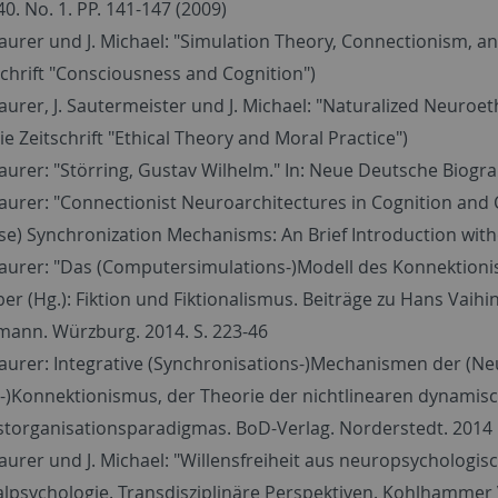
40. No. 1. PP. 141-147 (2009)
aurer und J. Michael: "Simulation Theory, Connectionism, an
schrift "Consciousness and Cognition")
aurer, J. Sautermeister und J. Michael: "Naturalized Neuroe
ie Zeitschrift "Ethical Theory and Moral Practice")
aurer: "Störring, Gustav Wilhelm." In: Neue Deutsche Biograp
aurer: "Connectionist Neuroarchitectures in Cognition and
se) Synchronization Mechanisms: An Brief Introduction with
aurer: "Das (Computersimulations-)Modell des Konnektionism
er (Hg.): Fiktion und Fiktionalismus. Beiträge zu Hans Vaih
ann. Würzburg. 2014. S. 223-46
aurer: Integrative (Synchronisations-)Mechanismen der (N
-)Konnektionismus, der Theorie der nichtlinearen dynamis
storganisationsparadigmas. BoD-Verlag. Norderstedt. 2014
aurer und J. Michael: "Willensfreiheit aus neuropsychologisch
lpsychologie. Transdisziplinäre Perspektiven. Kohlhammer Ve