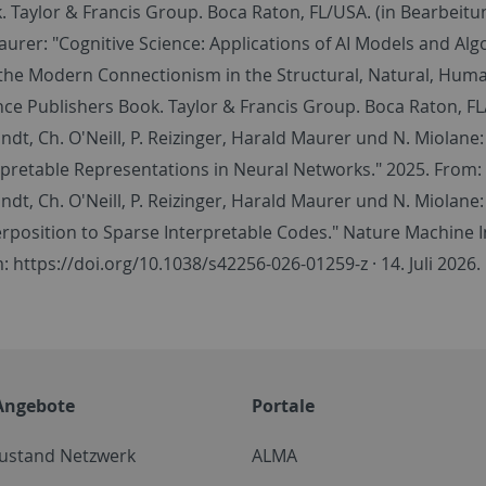
. Taylor & Francis Group. Boca Raton, FL/USA. (in Bearbeitun
aurer: "Cognitive Science: Applications of AI Models and A
the Modern Connectionism in the Structural, Natural, Human,
nce Publishers Book. Taylor & Francis Group. Boca Raton, FL
lindt, Ch. O'Neill, P. Reizinger, Harald Maurer und N. Miolan
rpretable Representations in Neural Networks." 2025. From:
lindt, Ch. O'Neill, P. Reizinger, Harald Maurer und N. Miolan
rposition to Sparse Interpretable Codes." Nature Machine In
: https://doi.org/10.1038/s42256-026-01259-z · 14. Juli 2026.
Angebote
Portale
zustand Netzwerk
ALMA