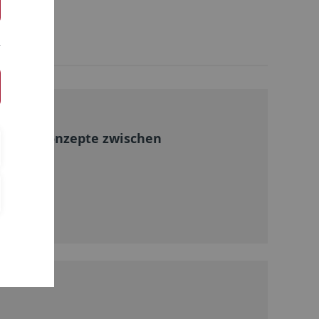
aften
osterbaukonzepte zwischen