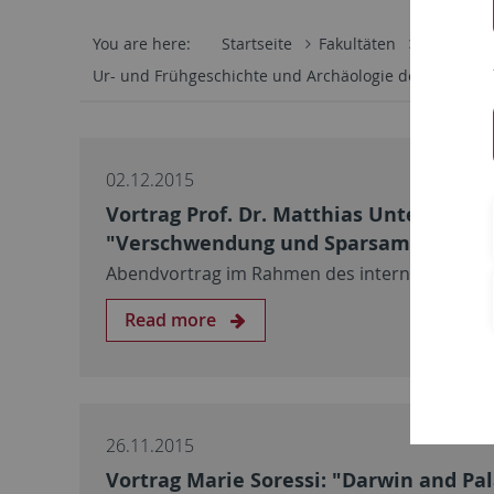
You are here:
Startseite
Fakultäten
Philosoph
Ur- und Frühgeschichte und Archäologie des Mittelalt
02.12.2015
Vortrag Prof. Dr. Matthias Untermann:
"Verschwendung und Sparsamkeit"
Abendvortrag im Rahmen des internationalen u
Read more
26.11.2015
Vortrag Marie Soressi: "Darwin and Pa