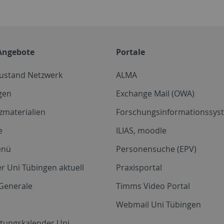
Angebote
Portale
zustand Netzwerk
ALMA
gen
Exchange Mail (OWA)
zmaterialien
Forschungsinformationssyst
e
ILIAS, moodle
enü
Personensuche (EPV)
r Uni Tübingen aktuell
Praxisportal
Generale
Timms Video Portal
Webmail Uni Tübingen
ltungskalender Uni