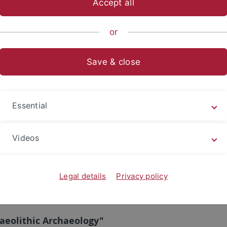
Accept all
ische Fakultät
Fachbereiche
Altertums- und Kunstwissensch
or
ers
Aktuelles
Archiv
Save & close
 Planen - Bauen - Aufgeben? Mittelalterliche Kl
Essential
nd interdisziplinären Workshops "Klöster und ihre…
Videos
Legal details
Privacy policy
laeolithic Archaeology"