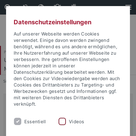
Direkt
Direkt
zum
zur
Inhalt
Fußleiste
Datenschutzeinstellungen
Auf unserer Webseite werden Cookies
verwendet. Einige davon werden zwingend
benötigt, während es uns andere ermöglichen,
Philosophische Fakultät
Ihre Nutzererfahrung auf unserer Webseite zu
Ur- und Frühgeschichte und Archäologie des
verbessern. Ihre getroffenen Einstellungen
können jederzeit in unserer
Mittelalters
Datenschutzerklärung bearbeitet werden. Mit
den Cookies zur Videowiedergabe werden auch
Sie sind hier:
Startseite
...
Archiv
Cookies des Drittanbieters zu Targeting- und
Werbezwecken gesetzt und Informationen ggf.
mit weiteren Diensten des Drittanbieters
02.12.2015
verknüpft.
Vortrag Prof. Dr. Matthias Untermann: Planen - Bauen -
Aufgeben? Mittelalterliche Klosterbaukonzepte zwischen
Essentiell
Videos
"Verschwendung und Sparsamkeit"
Abendvortrag im Rahmen des internationalen und