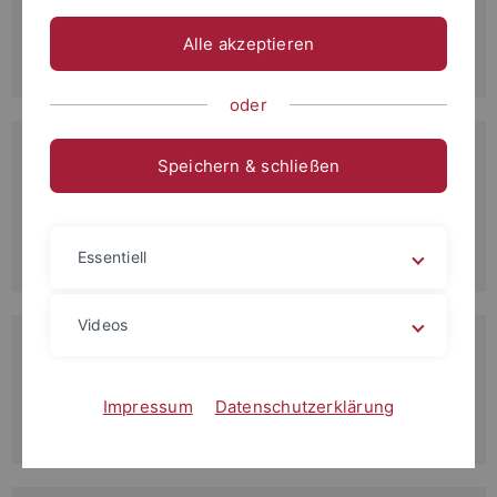
interdisziplinären Workshops "Klöster und ihre…
Alle akzeptieren
Mehr erfahren
oder
26.11.2015
Speichern & schließen
Vortrag Marie Soressi: "Darwin and Palaeolithic
Archaeology"
Mehr erfahren
Essentiell
Videos
16.11.2015
SFB 1070 RESSOURCENKULTUREN - Conference 2015
Impressum
Datenschutzerklärung
Mehr erfahren