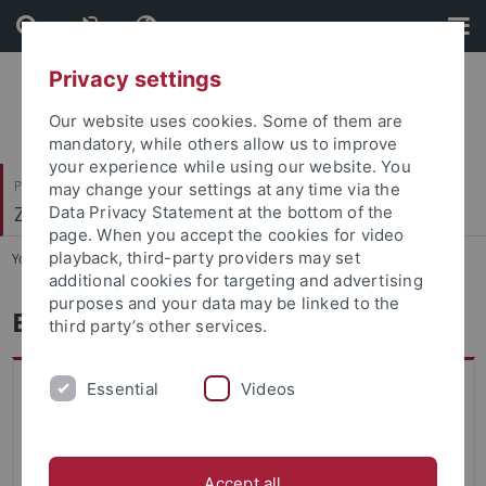
Skip
Skip
to
to
content
footer
Privacy settings
Our website uses cookies. Some of them are
mandatory, while others allow us to improve
your experience while using our website. You
Philosophische Fakultät
may change your settings at any time via the
Zeitgeschichte
Data Privacy Statement at the bottom of the
page. When you accept the cookies for video
playback, third-party providers may set
You are here:
Startseite
...
Bibliothek
additional cookies for targeting and advertising
purposes and your data may be linked to the
Bibliothek
third party’s other services.
Profil
Essential
Videos
Die Bibliothek des Seminars enthält eine umfangreiche
Sammlung an Quelleneditionen und einen sehr guten
Bestand an Literatur zur Geschichte des 20. und 21.
Accept all