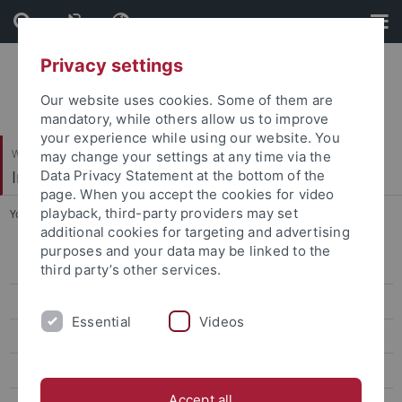
Skip
Skip
to
to
content
footer
Privacy settings
Our website uses cookies. Some of them are
mandatory, while others allow us to improve
your experience while using our website. You
Wirtschafts- und Sozialwissenschaftliche Fakultät
may change your settings at any time via the
Institut für Sportwissenschaft
Data Privacy Statement at the bottom of the
page. When you accept the cookies for video
playback, third-party providers may set
You are here:
Startseite
...
Dr. Thorsten Leber
additional cookies for targeting and advertising
purposes and your data may be linked to the
Sportökonomik, Sportmanagement und Sportpublizistik
third party’s other services.
Sportpsychologie und Methodenlehre
Essential
Videos
Team
Prof. Dr. Oliver Höner
Accept all