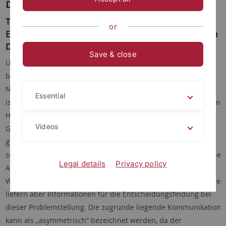
Dissertationsprojekt
Transparenz in der biomedizinischen Forschung.
or
Eine notwendige Voraussetzung für den ethischen
Diskurs über die Selbstgestaltung des Menschen
Save & close
Unter der
Selbstgestaltung
des Menschen versteht man
biotechnische Veränderungen jenes Teils der menschlichen
Natur, der dem Menschen bisher „naturwüchsig“ vorgegeben
Essential
ist. Durch diese Verschiebung der natürlichen Grenzen werden
Handlungsräume eröffnet, bei der der Einzelne seine
Videos
Grenzziehungen selbstständig durchführen muss. Bei
gesellschaftlichen und individuellen Entscheidungen über
solche Grenzziehungen ist man auf Orientierung und sachliche
Legal details
Privacy policy
Aufklärung angewiesen. Zwar können biomedizinische
Wissenschaftler in ihrer Funktion keine Orientierung geben, sie
liefern aber Informationen für die Entscheidungsfindung bei
dieser Problemstellung. Die zugrunde liegende Kommunikation
kann als „asymmetrisch“ bezeichnet werden, da der