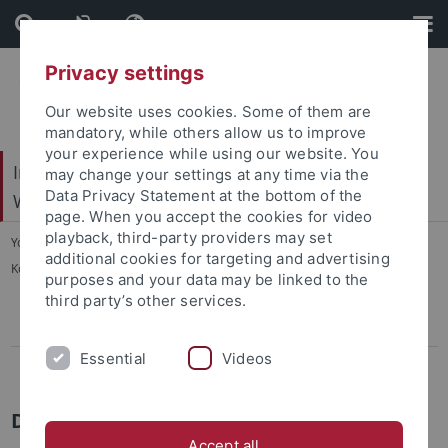
Skip
Skip
to
to
content
footer
Privacy settings
Our website uses cookies. Some of them are
mandatory, while others allow us to improve
your experience while using our website. You
Internationales Zentrum für Ethik in den
may change your settings at any time via the
Data Privacy Statement at the bottom of the
Wissenschaften (IZEW)
page. When you accept the cookies for video
playback, third-party providers may set
You are here:
Startseite
...
additional cookies for targeting and advertising
Kollegiat(inn)en der ersten und zweiten Generation
purposes and your data may be linked to the
third party’s other services.
Pressemitteilungen
Essential
Videos
Abgeschlossene Projekte
Dr. Roman Beck
Accept all