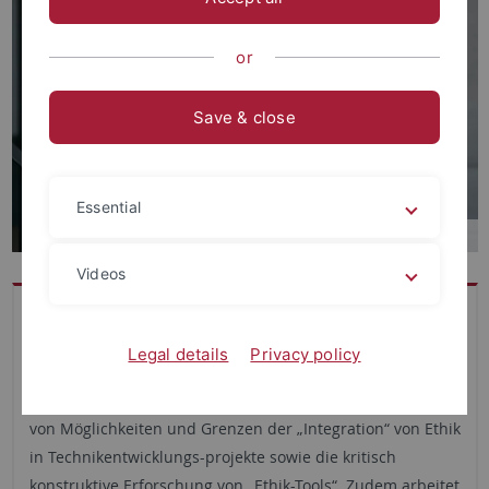
or
Save & close
Essential
Videos
Dr. Mone Spindler beschäftigt sich mit der Frage, wie
Forschungs- und Innovations-prozesse durch den
Legal details
Privacy policy
Einbezug ethischer Expertise reflexiver gestaltet werden
können. Zu ihren Schwerpunktthemen gehört die Analyse
von Möglichkeiten und Grenzen der „Integration“ von Ethik
in Technikentwicklungs-projekte sowie die kritisch
konstruktive Erforschung von „Ethik-Tools“. Zudem arbeitet