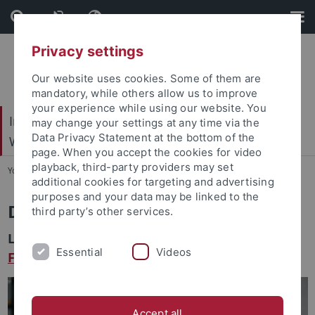
Skip
Skip
to
to
content
footer
Privacy settings
Our website uses cookies. Some of them are
mandatory, while others allow us to improve
your experience while using our website. You
Internationales Zentrum für Ethik in den
may change your settings at any time via the
Data Privacy Statement at the bottom of the
Wissenschaften (IZEW)
page. When you accept the cookies for video
playback, third-party providers may set
You are here:
Startseite
...
Team
additional cookies for targeting and advertising
purposes and your data may be linked to the
Dr. Mone Spindler
third party’s other services.
Leitung der
Forschungsgruppe Co-laborative
Essential
Videos
Forschung und Innovation
Accept all